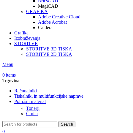
BricsCAD
MagiCAD
GRAFIKA
Adobe Creative Cloud
Adobe Acrobat
Caldera
Grafika
Izobraževanja
STORITVE
STORITVE 3D TISKA
STORITVE 2D TISKA
Menu
0
items
Trgovina
Računalniki
Tiskalniki in multifunkcijske naprave
Potrošni material
Tonerji
Črnila
Search
0