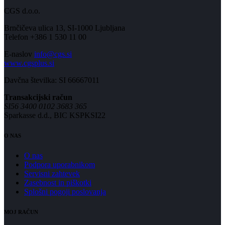
CGS d.o.o.
Brnčičeva ulica 13, SI-1000 Ljubljana
Telefon +386 1 530 11 00
E-naslov
info@cgs.si
www.cgsplus.si
Davčna številka: SI 66667011
Transakcijski račun
SI56 3400 0102 3683 365
Sparkasse d.d., BIC KSPKSI22
O NAS
O nas
Podpora uporabnikom
Servisni zahtevek
Zasebnost in piškotki
Splošni pogoji poslovanja
MOJ RAČUN