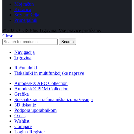
Moj račun
Košarica
Seznam želja
Primerjalnik
© 2025, CGS Plus Trgovina. Vse pravice pridržane.
Close
Search
Navigacija
Trgovina
Računalniki
Tiskalniki in multifunkcijske naprave
Autodesk® AEC Collection
Autodesk® PDM Collection
Grafika
Specializirana računalniška izobraževanja
3D tiskanje
Podpora uporabnikom
O nas
Wishlist
Compare
Login / Register