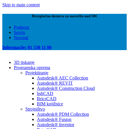
Skip to main content
Brezplačna dostava za naročila nad 50€
Podpora
Servis
Novosti
Informacije: 01 530 11 00
3D tiskanje
Programska oprema
Projektiranje
Autodesk® AEC Collection
Autodesk® REVIT
Autodesk® Construction Cloud
hsbCAD
BricsCAD
BIM knjižnice
Strojništvo
Autodesk® PDM Collection
Autodesk® Fusion
Autodesk® Inventor