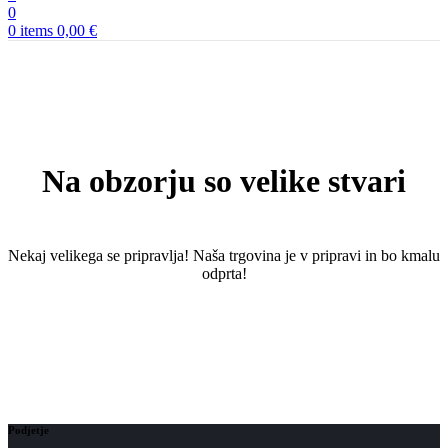
0
0
items
0,00
€
Na obzorju so velike stvari
Nekaj ​​velikega se pripravlja! Naša trgovina je v pripravi in ​​bo kmalu
odprta!
Podjetje