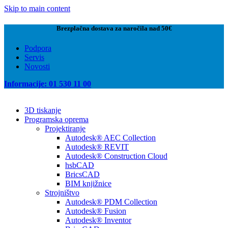
Skip to main content
Brezplačna dostava za naročila nad 50€
Podpora
Servis
Novosti
Informacije: 01 530 11 00
3D tiskanje
Programska oprema
Projektiranje
Autodesk® AEC Collection
Autodesk® REVIT
Autodesk® Construction Cloud
hsbCAD
BricsCAD
BIM knjižnice
Strojništvo
Autodesk® PDM Collection
Autodesk® Fusion
Autodesk® Inventor