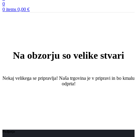
0
0
items
0,00
€
Na obzorju so velike stvari
Nekaj ​​velikega se pripravlja! Naša trgovina je v pripravi in ​​bo kmalu
odprta!
Podjetje