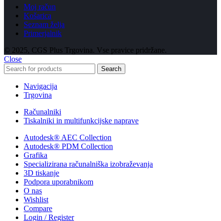
Moj račun
Košarica
Seznam želja
Primerjalnik
© 2025, CGS Plus Trgovina. Vse pravice pridržane.
Close
Search
Navigacija
Trgovina
Računalniki
Tiskalniki in multifunkcijske naprave
Autodesk® AEC Collection
Autodesk® PDM Collection
Grafika
Specializirana računalniška izobraževanja
3D tiskanje
Podpora uporabnikom
O nas
Wishlist
Compare
Login / Register