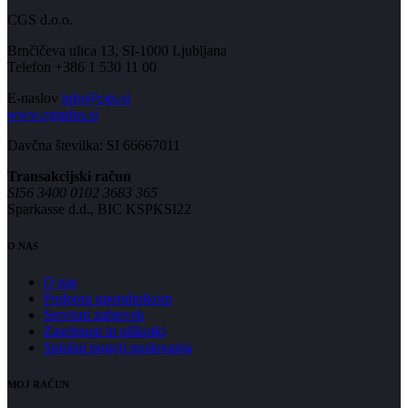
CGS d.o.o.
Brnčičeva ulica 13, SI-1000 Ljubljana
Telefon +386 1 530 11 00
E-naslov
info@cgs.si
www.cgsplus.si
Davčna številka: SI 66667011
Transakcijski račun
SI56 3400 0102 3683 365
Sparkasse d.d., BIC KSPKSI22
O NAS
O nas
Podpora uporabnikom
Servisni zahtevek
Zasebnost in piškotki
Splošni pogoji poslovanja
MOJ RAČUN