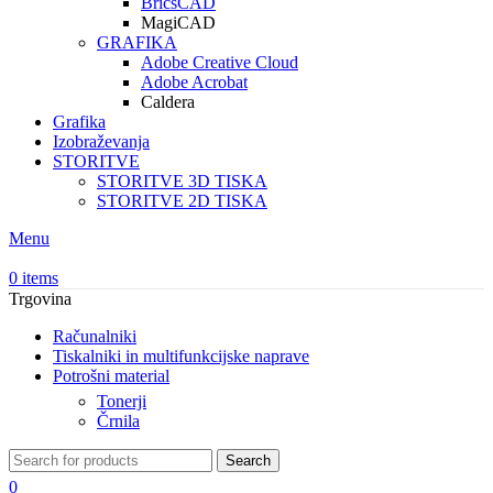
BricsCAD
MagiCAD
GRAFIKA
Adobe Creative Cloud
Adobe Acrobat
Caldera
Grafika
Izobraževanja
STORITVE
STORITVE 3D TISKA
STORITVE 2D TISKA
Menu
0
items
Trgovina
Računalniki
Tiskalniki in multifunkcijske naprave
Potrošni material
Tonerji
Črnila
Search
0