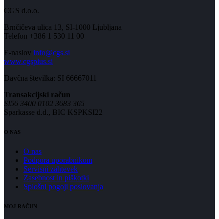
CGS d.o.o.
Brnčičeva ulica 13, SI-1000 Ljubljana
Telefon +386 1 530 11 00
E-naslov
info@cgs.si
www.cgsplus.si
Davčna številka: SI 66667011
Transakcijski račun
SI56 3400 0102 3683 365
Sparkasse d.d., BIC KSPKSI22
O NAS
O nas
Podpora uporabnikom
Servisni zahtevek
Zasebnost in piškotki
Splošni pogoji poslovanja
MOJ RAČUN