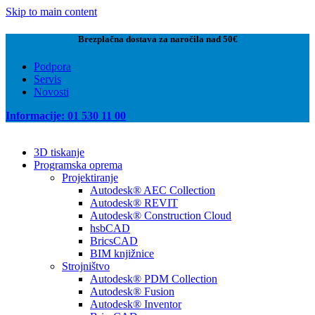
Skip to main content
Brezplačna dostava za naročila nad 50€
Podpora
Servis
Novosti
Informacije: 01 530 11 00
3D tiskanje
Programska oprema
Projektiranje
Autodesk® AEC Collection
Autodesk® REVIT
Autodesk® Construction Cloud
hsbCAD
BricsCAD
BIM knjižnice
Strojništvo
Autodesk® PDM Collection
Autodesk® Fusion
Autodesk® Inventor