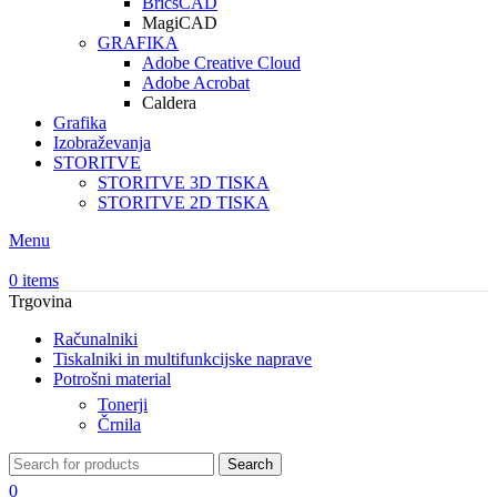
BricsCAD
MagiCAD
GRAFIKA
Adobe Creative Cloud
Adobe Acrobat
Caldera
Grafika
Izobraževanja
STORITVE
STORITVE 3D TISKA
STORITVE 2D TISKA
Menu
0
items
Trgovina
Računalniki
Tiskalniki in multifunkcijske naprave
Potrošni material
Tonerji
Črnila
Search
0