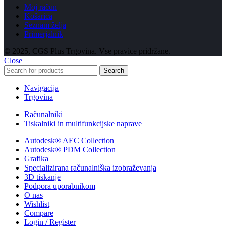
Moj račun
Košarica
Seznam želja
Primerjalnik
© 2025, CGS Plus Trgovina. Vse pravice pridržane.
Close
Search
Navigacija
Trgovina
Računalniki
Tiskalniki in multifunkcijske naprave
Autodesk® AEC Collection
Autodesk® PDM Collection
Grafika
Specializirana računalniška izobraževanja
3D tiskanje
Podpora uporabnikom
O nas
Wishlist
Compare
Login / Register