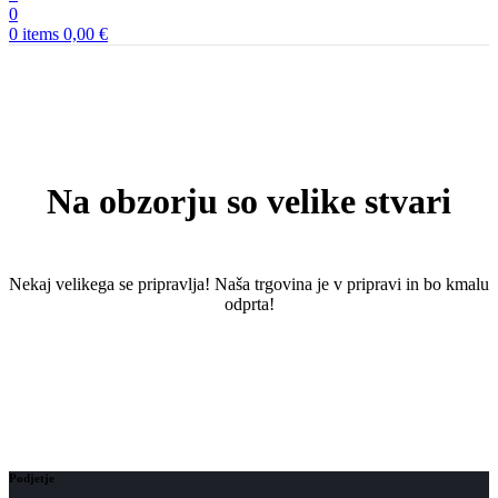
0
0
items
0,00
€
Na obzorju so velike stvari
Nekaj ​​velikega se pripravlja! Naša trgovina je v pripravi in ​​bo kmalu
odprta!
Podjetje