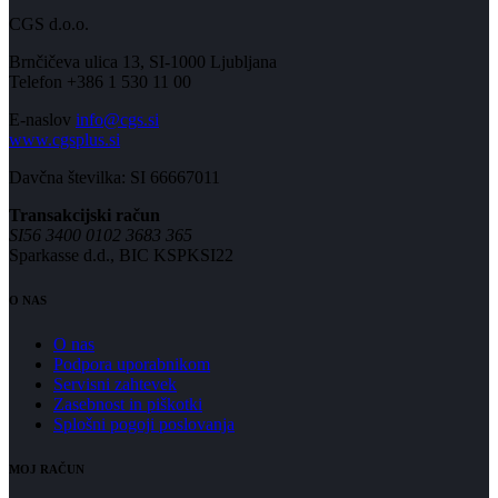
CGS d.o.o.
Brnčičeva ulica 13, SI-1000 Ljubljana
Telefon +386 1 530 11 00
E-naslov
info@cgs.si
www.cgsplus.si
Davčna številka: SI 66667011
Transakcijski račun
SI56 3400 0102 3683 365
Sparkasse d.d., BIC KSPKSI22
O NAS
O nas
Podpora uporabnikom
Servisni zahtevek
Zasebnost in piškotki
Splošni pogoji poslovanja
MOJ RAČUN