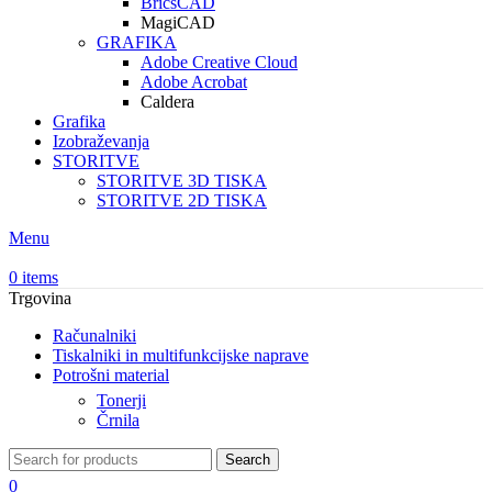
BricsCAD
MagiCAD
GRAFIKA
Adobe Creative Cloud
Adobe Acrobat
Caldera
Grafika
Izobraževanja
STORITVE
STORITVE 3D TISKA
STORITVE 2D TISKA
Menu
0
items
Trgovina
Računalniki
Tiskalniki in multifunkcijske naprave
Potrošni material
Tonerji
Črnila
Search
0