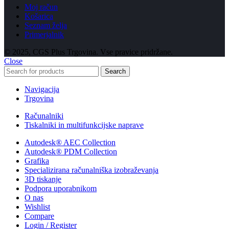
Moj račun
Košarica
Seznam želja
Primerjalnik
© 2025, CGS Plus Trgovina. Vse pravice pridržane.
Close
Search
Navigacija
Trgovina
Računalniki
Tiskalniki in multifunkcijske naprave
Autodesk® AEC Collection
Autodesk® PDM Collection
Grafika
Specializirana računalniška izobraževanja
3D tiskanje
Podpora uporabnikom
O nas
Wishlist
Compare
Login / Register