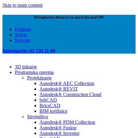
Skip to main content
Brezplačna dostava za naročila nad 50€
Podpora
Servis
Novosti
Informacije: 01 530 11 00
3D tiskanje
Programska oprema
Projektiranje
Autodesk® AEC Collection
Autodesk® REVIT
Autodesk® Construction Cloud
hsbCAD
BricsCAD
BIM knjižnice
Strojništvo
Autodesk® PDM Collection
Autodesk® Fusion
Autodesk® Inventor