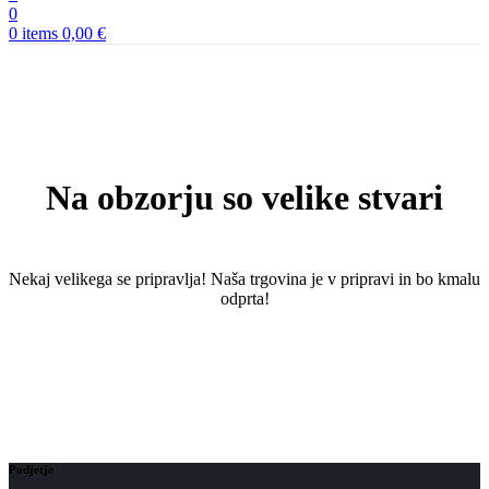
0
0
items
0,00
€
Na obzorju so velike stvari
Nekaj ​​velikega se pripravlja! Naša trgovina je v pripravi in ​​bo kmalu
odprta!
Podjetje