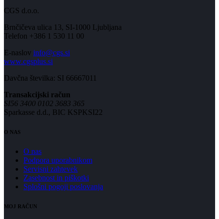
CGS d.o.o.
Brnčičeva ulica 13, SI-1000 Ljubljana
Telefon +386 1 530 11 00
E-naslov
info@cgs.si
www.cgsplus.si
Davčna številka: SI 66667011
Transakcijski račun
SI56 3400 0102 3683 365
Sparkasse d.d., BIC KSPKSI22
O NAS
O nas
Podpora uporabnikom
Servisni zahtevek
Zasebnost in piškotki
Splošni pogoji poslovanja
MOJ RAČUN