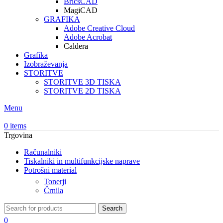
BricsCAD
MagiCAD
GRAFIKA
Adobe Creative Cloud
Adobe Acrobat
Caldera
Grafika
Izobraževanja
STORITVE
STORITVE 3D TISKA
STORITVE 2D TISKA
Menu
0
items
Trgovina
Računalniki
Tiskalniki in multifunkcijske naprave
Potrošni material
Tonerji
Črnila
Search
0