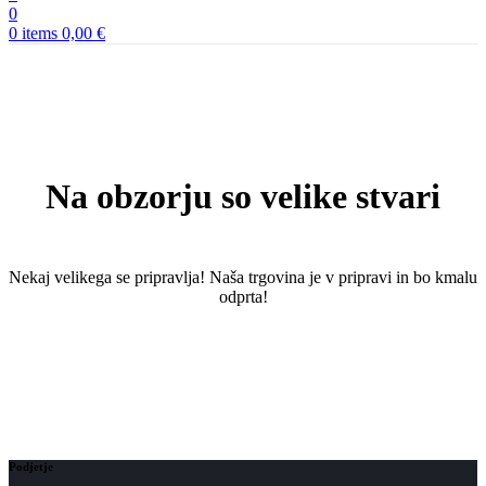
0
0
items
0,00
€
Na obzorju so velike stvari
Nekaj ​​velikega se pripravlja! Naša trgovina je v pripravi in ​​bo kmalu
odprta!
Podjetje