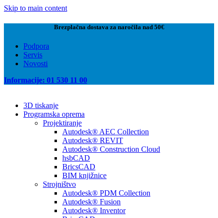
Skip to main content
Brezplačna dostava za naročila nad 50€
Podpora
Servis
Novosti
Informacije: 01 530 11 00
3D tiskanje
Programska oprema
Projektiranje
Autodesk® AEC Collection
Autodesk® REVIT
Autodesk® Construction Cloud
hsbCAD
BricsCAD
BIM knjižnice
Strojništvo
Autodesk® PDM Collection
Autodesk® Fusion
Autodesk® Inventor