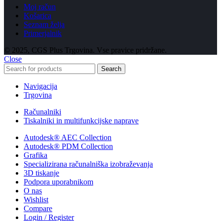
Moj račun
Košarica
Seznam želja
Primerjalnik
© 2025, CGS Plus Trgovina. Vse pravice pridržane.
Close
Search
Navigacija
Trgovina
Računalniki
Tiskalniki in multifunkcijske naprave
Autodesk® AEC Collection
Autodesk® PDM Collection
Grafika
Specializirana računalniška izobraževanja
3D tiskanje
Podpora uporabnikom
O nas
Wishlist
Compare
Login / Register