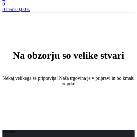
0
0
items
0,00
€
Na obzorju so velike stvari
Nekaj ​​velikega se pripravlja! Naša trgovina je v pripravi in ​​bo kmalu
odprta!
Podjetje