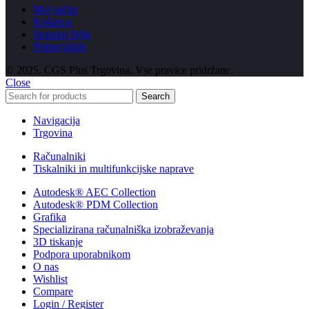
Moj račun
Košarica
Seznam želja
Primerjalnik
© 2025, CGS Plus Trgovina. Vse pravice pridržane.
Close
Search
Navigacija
Trgovina
Računalniki
Tiskalniki in multifunkcijske naprave
Autodesk® AEC Collection
Autodesk® PDM Collection
Grafika
Specializirana računalniška izobraževanja
3D tiskanje
Podpora uporabnikom
O nas
Wishlist
Compare
Login / Register