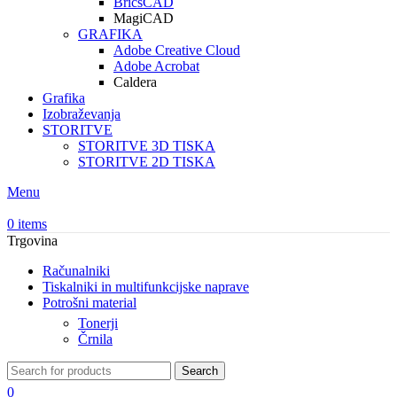
BricsCAD
MagiCAD
GRAFIKA
Adobe Creative Cloud
Adobe Acrobat
Caldera
Grafika
Izobraževanja
STORITVE
STORITVE 3D TISKA
STORITVE 2D TISKA
Menu
0
items
Trgovina
Računalniki
Tiskalniki in multifunkcijske naprave
Potrošni material
Tonerji
Črnila
Search
0