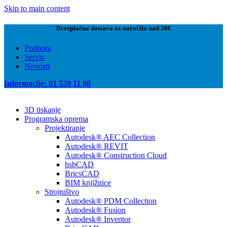
Skip to main content
Brezplačna dostava za naročila nad 50€
Podpora
Servis
Novosti
Informacije: 01 530 11 00
3D tiskanje
Programska oprema
Projektiranje
Autodesk® AEC Collection
Autodesk® REVIT
Autodesk® Construction Cloud
hsbCAD
BricsCAD
BIM knjižnice
Strojništvo
Autodesk® PDM Collection
Autodesk® Fusion
Autodesk® Inventor