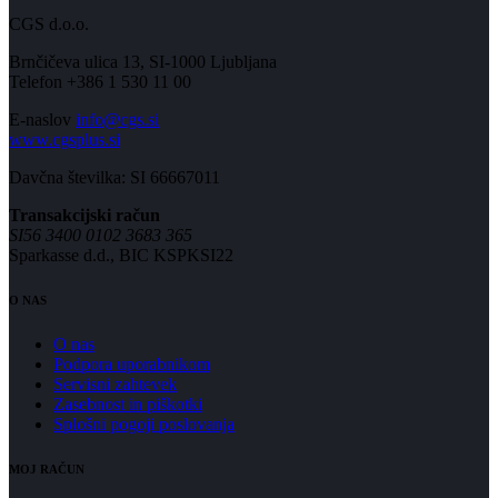
CGS d.o.o.
Brnčičeva ulica 13, SI-1000 Ljubljana
Telefon +386 1 530 11 00
E-naslov
info@cgs.si
www.cgsplus.si
Davčna številka: SI 66667011
Transakcijski račun
SI56 3400 0102 3683 365
Sparkasse d.d., BIC KSPKSI22
O NAS
O nas
Podpora uporabnikom
Servisni zahtevek
Zasebnost in piškotki
Splošni pogoji poslovanja
MOJ RAČUN