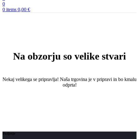
0
0
items
0,00
€
Na obzorju so velike stvari
Nekaj ​​velikega se pripravlja! Naša trgovina je v pripravi in ​​bo kmalu
odprta!
Podjetje