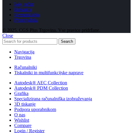
Moj račun
Košarica
Seznam želja
Primerjalnik
© 2025, CGS Plus Trgovina. Vse pravice pridržane.
Close
Search
Navigacija
Trgovina
Računalniki
Tiskalniki in multifunkcijske naprave
Autodesk® AEC Collection
Autodesk® PDM Collection
Grafika
Specializirana računalniška izobraževanja
3D tiskanje
Podpora uporabnikom
O nas
Wishlist
Compare
Login / Register