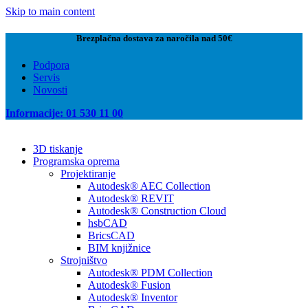
Skip to main content
Brezplačna dostava za naročila nad 50€
Podpora
Servis
Novosti
Informacije: 01 530 11 00
3D tiskanje
Programska oprema
Projektiranje
Autodesk® AEC Collection
Autodesk® REVIT
Autodesk® Construction Cloud
hsbCAD
BricsCAD
BIM knjižnice
Strojništvo
Autodesk® PDM Collection
Autodesk® Fusion
Autodesk® Inventor