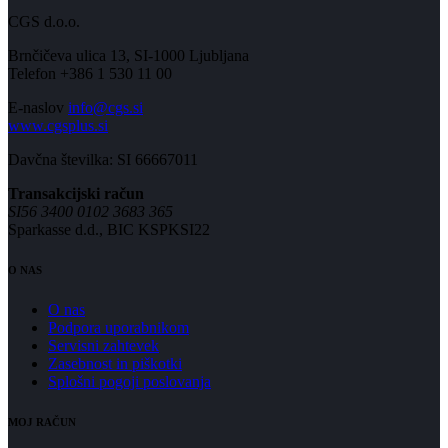
CGS d.o.o.
Brnčičeva ulica 13, SI-1000 Ljubljana
Telefon +386 1 530 11 00
E-naslov
info@cgs.si
www.cgsplus.si
Davčna številka: SI 66667011
Transakcijski račun
SI56 3400 0102 3683 365
Sparkasse d.d., BIC KSPKSI22
O NAS
O nas
Podpora uporabnikom
Servisni zahtevek
Zasebnost in piškotki
Splošni pogoji poslovanja
MOJ RAČUN