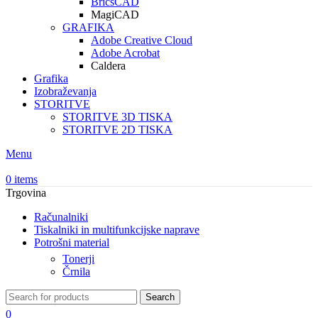
BricsCAD
MagiCAD
GRAFIKA
Adobe Creative Cloud
Adobe Acrobat
Caldera
Grafika
Izobraževanja
STORITVE
STORITVE 3D TISKA
STORITVE 2D TISKA
Menu
0
items
Trgovina
Računalniki
Tiskalniki in multifunkcijske naprave
Potrošni material
Tonerji
Črnila
Search
0