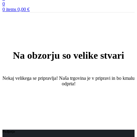
0
0
items
0,00
€
Na obzorju so velike stvari
Nekaj ​​velikega se pripravlja! Naša trgovina je v pripravi in ​​bo kmalu
odprta!
Podjetje