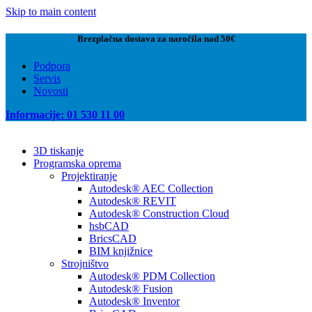
Skip to main content
Brezplačna dostava za naročila nad 50€
Podpora
Servis
Novosti
Informacije: 01 530 11 00
3D tiskanje
Programska oprema
Projektiranje
Autodesk® AEC Collection
Autodesk® REVIT
Autodesk® Construction Cloud
hsbCAD
BricsCAD
BIM knjižnice
Strojništvo
Autodesk® PDM Collection
Autodesk® Fusion
Autodesk® Inventor