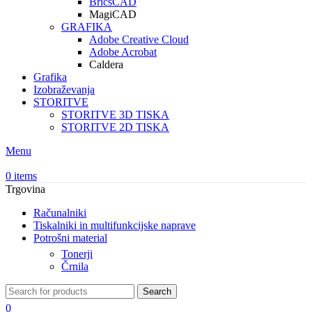
BricsCAD
MagiCAD
GRAFIKA
Adobe Creative Cloud
Adobe Acrobat
Caldera
Grafika
Izobraževanja
STORITVE
STORITVE 3D TISKA
STORITVE 2D TISKA
Menu
0
items
Trgovina
Računalniki
Tiskalniki in multifunkcijske naprave
Potrošni material
Tonerji
Črnila
Search
0