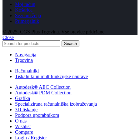
Moj račun
Košarica
Seznam želja
Primerjalnik
© 2025, CGS Plus Trgovina. Vse pravice pridržane.
Close
Search
Navigacija
Trgovina
Računalniki
Tiskalniki in multifunkcijske naprave
Autodesk® AEC Collection
Autodesk® PDM Collection
Grafika
Specializirana računalniška izobraževanja
3D tiskanje
Podpora uporabnikom
O nas
Wishlist
Compare
Login / Register