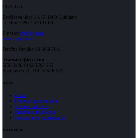
CGS d.o.o.
Brnčičeva ulica 13, SI-1000 Ljubljana
Telefon +386 1 530 11 00
E-naslov
info@cgs.si
www.cgsplus.si
Davčna številka: SI 66667011
Transakcijski račun
SI56 3400 0102 3683 365
Sparkasse d.d., BIC KSPKSI22
O NAS
O nas
Podpora uporabnikom
Servisni zahtevek
Zasebnost in piškotki
Splošni pogoji poslovanja
MOJ RAČUN