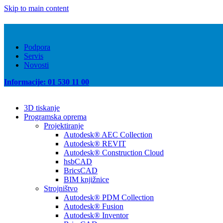
Skip to main content
Podpora
Servis
Novosti
Informacije: 01 530 11 00
3D tiskanje
Programska oprema
Projektiranje
Autodesk® AEC Collection
Autodesk® REVIT
Autodesk® Construction Cloud
hsbCAD
BricsCAD
BIM knjižnice
Strojništvo
Autodesk® PDM Collection
Autodesk® Fusion
Autodesk® Inventor