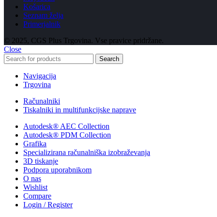
Košarica
Seznam želja
Primerjalnik
© 2025, CGS Plus Trgovina. Vse pravice pridržane.
Close
Search
Navigacija
Trgovina
Računalniki
Tiskalniki in multifunkcijske naprave
Autodesk® AEC Collection
Autodesk® PDM Collection
Grafika
Specializirana računalniška izobraževanja
3D tiskanje
Podpora uporabnikom
O nas
Wishlist
Compare
Login / Register