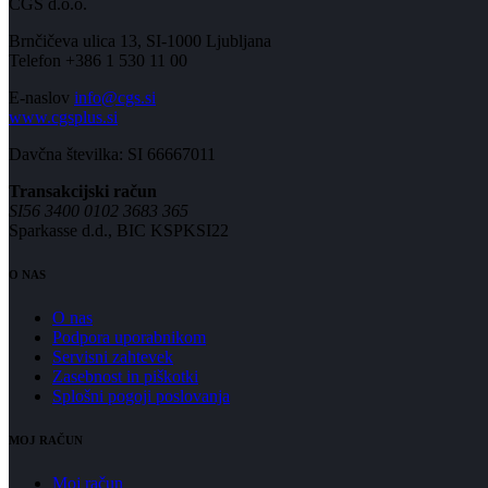
CGS d.o.o.
Brnčičeva ulica 13, SI-1000 Ljubljana
Telefon +386 1 530 11 00
E-naslov
info@cgs.si
www.cgsplus.si
Davčna številka: SI 66667011
Transakcijski račun
SI56 3400 0102 3683 365
Sparkasse d.d., BIC KSPKSI22
O NAS
O nas
Podpora uporabnikom
Servisni zahtevek
Zasebnost in piškotki
Splošni pogoji poslovanja
MOJ RAČUN
Moj račun