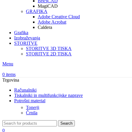
BricsCAD
MagiCAD
GRAFIKA
Adobe Creative Cloud
Adobe Acrobat
Caldera
Grafika
Izobraževanja
STORITVE
STORITVE 3D TISKA
STORITVE 2D TISKA
Menu
0
items
Trgovina
Računalniki
Tiskalniki in multifunkcijske naprave
Potrošni material
Tonerji
Črnila
Search
0