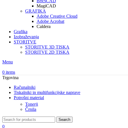
BricsCAD
MagiCAD
GRAFIKA
Adobe Creative Cloud
Adobe Acrobat
Caldera
Grafika
Izobraževanja
STORITVE
STORITVE 3D TISKA
STORITVE 2D TISKA
Menu
0
items
Trgovina
Računalniki
Tiskalniki in multifunkcijske naprave
Potrošni material
Tonerji
Črnila
Search
0