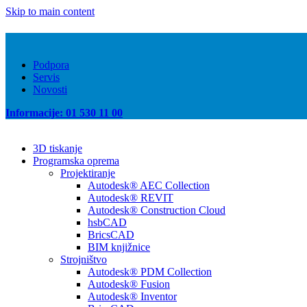
Skip to main content
Podpora
Servis
Novosti
Informacije: 01 530 11 00
3D tiskanje
Programska oprema
Projektiranje
Autodesk® AEC Collection
Autodesk® REVIT
Autodesk® Construction Cloud
hsbCAD
BricsCAD
BIM knjižnice
Strojništvo
Autodesk® PDM Collection
Autodesk® Fusion
Autodesk® Inventor