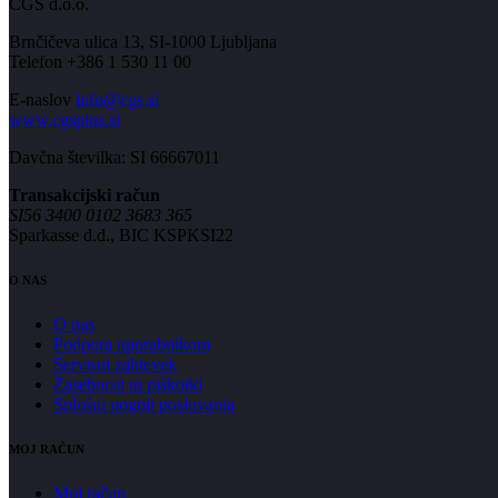
CGS d.o.o.
Brnčičeva ulica 13, SI-1000 Ljubljana
Telefon +386 1 530 11 00
E-naslov
info@cgs.si
www.cgsplus.si
Davčna številka: SI 66667011
Transakcijski račun
SI56 3400 0102 3683 365
Sparkasse d.d., BIC KSPKSI22
O NAS
O nas
Podpora uporabnikom
Servisni zahtevek
Zasebnost in piškotki
Splošni pogoji poslovanja
MOJ RAČUN
Moj račun