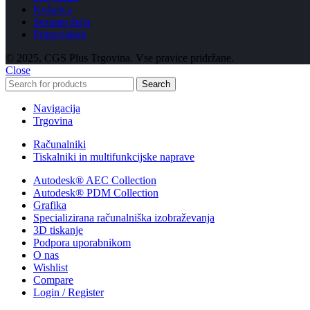
Košarica
Seznam želja
Primerjalnik
© 2025, CGS Plus Trgovina. Vse pravice pridržane.
Close
Search
Navigacija
Trgovina
Računalniki
Tiskalniki in multifunkcijske naprave
Autodesk® AEC Collection
Autodesk® PDM Collection
Grafika
Specializirana računalniška izobraževanja
3D tiskanje
Podpora uporabnikom
O nas
Wishlist
Compare
Login / Register