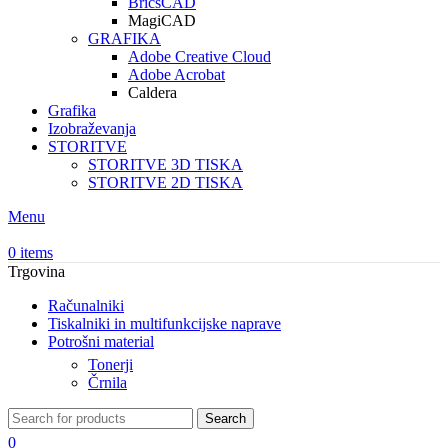
BricsCAD
MagiCAD
GRAFIKA
Adobe Creative Cloud
Adobe Acrobat
Caldera
Grafika
Izobraževanja
STORITVE
STORITVE 3D TISKA
STORITVE 2D TISKA
Menu
0
items
Trgovina
Računalniki
Tiskalniki in multifunkcijske naprave
Potrošni material
Tonerji
Črnila
Search
0