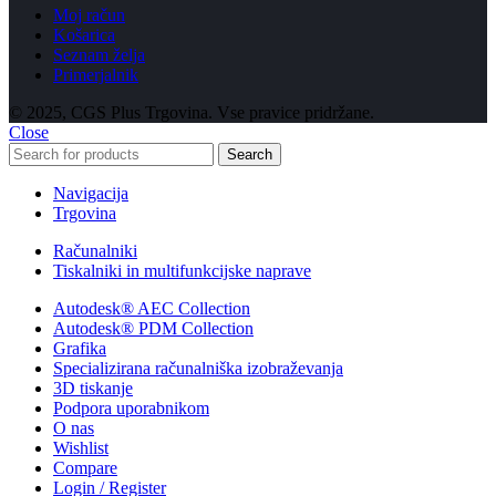
Moj račun
Košarica
Seznam želja
Primerjalnik
© 2025, CGS Plus Trgovina. Vse pravice pridržane.
Close
Search
Navigacija
Trgovina
Računalniki
Tiskalniki in multifunkcijske naprave
Autodesk® AEC Collection
Autodesk® PDM Collection
Grafika
Specializirana računalniška izobraževanja
3D tiskanje
Podpora uporabnikom
O nas
Wishlist
Compare
Login / Register