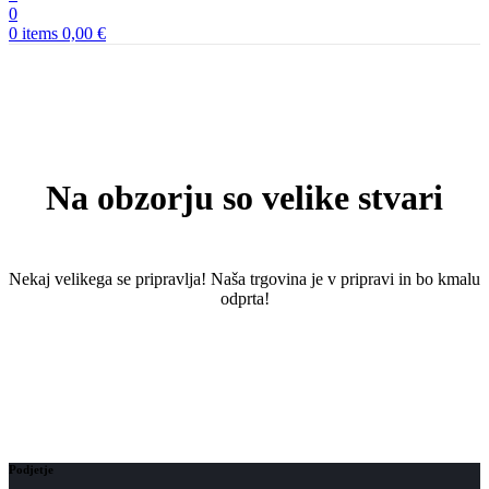
0
0
items
0,00
€
Na obzorju so velike stvari
Nekaj ​​velikega se pripravlja! Naša trgovina je v pripravi in ​​bo kmalu
odprta!
Podjetje