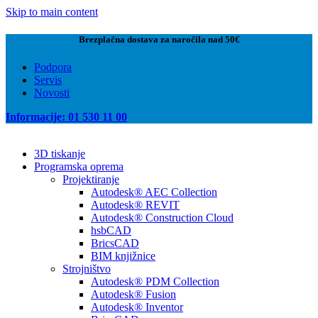
Skip to main content
Brezplačna dostava za naročila nad 50€
Podpora
Servis
Novosti
Informacije: 01 530 11 00
3D tiskanje
Programska oprema
Projektiranje
Autodesk® AEC Collection
Autodesk® REVIT
Autodesk® Construction Cloud
hsbCAD
BricsCAD
BIM knjižnice
Strojništvo
Autodesk® PDM Collection
Autodesk® Fusion
Autodesk® Inventor