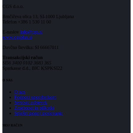
CGS d.o.o.
Brnčičeva ulica 13, SI-1000 Ljubljana
Telefon +386 1 530 11 00
E-naslov
info@cgs.si
www.cgsplus.si
Davčna številka: SI 66667011
Transakcijski račun
SI56 3400 0102 3683 365
Sparkasse d.d., BIC KSPKSI22
O NAS
O nas
Podpora uporabnikom
Servisni zahtevek
Zasebnost in piškotki
Splošni pogoji poslovanja
MOJ RAČUN