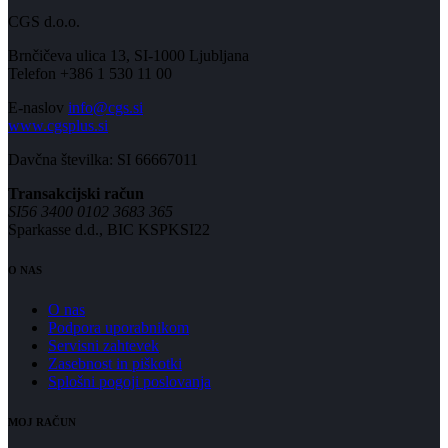
CGS d.o.o.
Brnčičeva ulica 13, SI-1000 Ljubljana
Telefon +386 1 530 11 00
E-naslov
info@cgs.si
www.cgsplus.si
Davčna številka: SI 66667011
Transakcijski račun
SI56 3400 0102 3683 365
Sparkasse d.d., BIC KSPKSI22
O NAS
O nas
Podpora uporabnikom
Servisni zahtevek
Zasebnost in piškotki
Splošni pogoji poslovanja
MOJ RAČUN