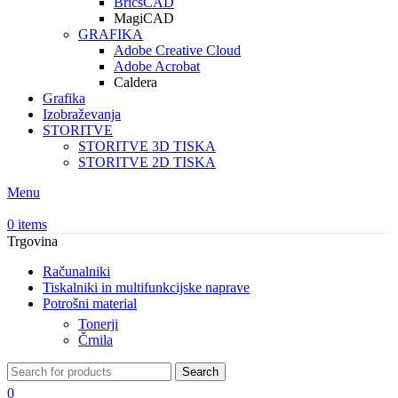
BricsCAD
MagiCAD
GRAFIKA
Adobe Creative Cloud
Adobe Acrobat
Caldera
Grafika
Izobraževanja
STORITVE
STORITVE 3D TISKA
STORITVE 2D TISKA
Menu
0
items
Trgovina
Računalniki
Tiskalniki in multifunkcijske naprave
Potrošni material
Tonerji
Črnila
Search
0