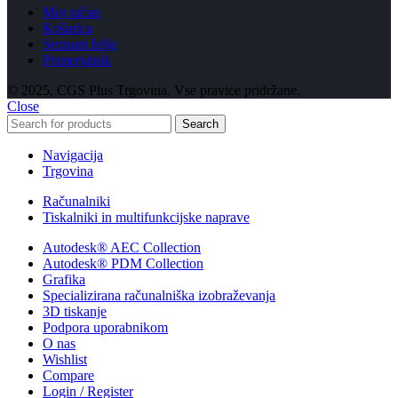
Moj račun
Košarica
Seznam želja
Primerjalnik
© 2025, CGS Plus Trgovina. Vse pravice pridržane.
Close
Search
Navigacija
Trgovina
Računalniki
Tiskalniki in multifunkcijske naprave
Autodesk® AEC Collection
Autodesk® PDM Collection
Grafika
Specializirana računalniška izobraževanja
3D tiskanje
Podpora uporabnikom
O nas
Wishlist
Compare
Login / Register