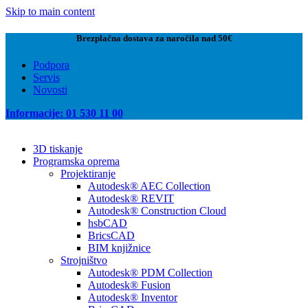
Skip to main content
Brezplačna dostava za naročila nad 50€
Podpora
Servis
Novosti
Informacije: 01 530 11 00
3D tiskanje
Programska oprema
Projektiranje
Autodesk® AEC Collection
Autodesk® REVIT
Autodesk® Construction Cloud
hsbCAD
BricsCAD
BIM knjižnice
Strojništvo
Autodesk® PDM Collection
Autodesk® Fusion
Autodesk® Inventor