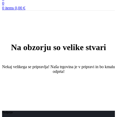
0
0
items
0,00
€
Na obzorju so velike stvari
Nekaj ​​velikega se pripravlja! Naša trgovina je v pripravi in ​​bo kmalu
odprta!
Podjetje