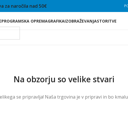
a za naročila nad 50€
P
E
PROGRAMSKA OPREMA
GRAFIKA
IZOBRAŽEVANJA
STORITVE
Na obzorju so velike stvari
velikega se pripravlja! Naša trgovina je v pripravi in ​​bo kmal