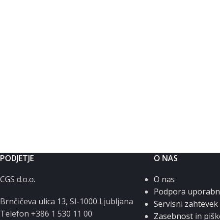
PODJETJE
O NAS
CGS d.o.o.
O nas
Podpora uporab
Brnčičeva ulica 13, SI-1000 Ljubljana
Servisni zahtevek
Telefon +386 1 530 11 00
Zasebnost in pišk