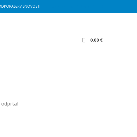
Informacije: 01 530 11 00
ODPORA
SERVIS
NOVOSTI
0,00
€
u odprta!