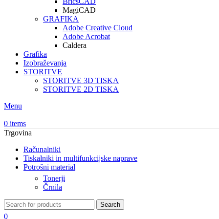
BricsCAD
MagiCAD
GRAFIKA
Adobe Creative Cloud
Adobe Acrobat
Caldera
Grafika
Izobraževanja
STORITVE
STORITVE 3D TISKA
STORITVE 2D TISKA
Menu
0
items
Trgovina
Računalniki
Tiskalniki in multifunkcijske naprave
Potrošni material
Tonerji
Črnila
Search
0