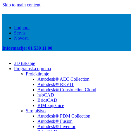
Skip to main content
Podpora
Servis
Novosti
Informacije: 01 530 11 00
3D tiskanje
Programska oprema
Projektiranje
Autodesk® AEC Collection
Autodesk® REVIT
Autodesk® Construction Cloud
hsbCAD
BricsCAD
BIM knjižnice
Strojništvo
Autodesk® PDM Collection
Autodesk® Fusion
Autodesk® Inventor