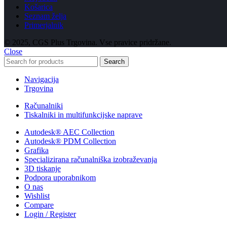
Košarica
Seznam želja
Primerjalnik
© 2025, CGS Plus Trgovina. Vse pravice pridržane.
Close
Search
Navigacija
Trgovina
Računalniki
Tiskalniki in multifunkcijske naprave
Autodesk® AEC Collection
Autodesk® PDM Collection
Grafika
Specializirana računalniška izobraževanja
3D tiskanje
Podpora uporabnikom
O nas
Wishlist
Compare
Login / Register