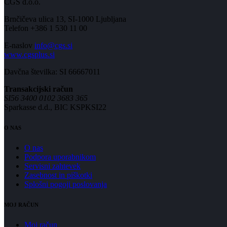
CGS d.o.o.
Brnčičeva ulica 13, SI-1000 Ljubljana
Telefon +386 1 530 11 00
E-naslov
info@cgs.si
www.cgsplus.si
Davčna številka: SI 66667011
Transakcijski račun
SI56 3400 0102 3683 365
Sparkasse d.d., BIC KSPKSI22
O NAS
O nas
Podpora uporabnikom
Servisni zahtevek
Zasebnost in piškotki
Splošni pogoji poslovanja
MOJ RAČUN
Moj račun