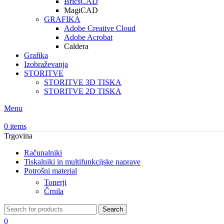
BricsCAD
MagiCAD
GRAFIKA
Adobe Creative Cloud
Adobe Acrobat
Caldera
Grafika
Izobraževanja
STORITVE
STORITVE 3D TISKA
STORITVE 2D TISKA
Menu
0
items
Trgovina
Računalniki
Tiskalniki in multifunkcijske naprave
Potrošni material
Tonerji
Črnila
Search
0