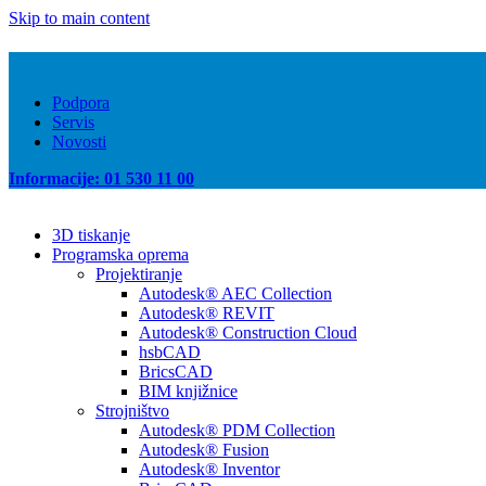
Skip to main content
Podpora
Servis
Novosti
Informacije: 01 530 11 00
3D tiskanje
Programska oprema
Projektiranje
Autodesk® AEC Collection
Autodesk® REVIT
Autodesk® Construction Cloud
hsbCAD
BricsCAD
BIM knjižnice
Strojništvo
Autodesk® PDM Collection
Autodesk® Fusion
Autodesk® Inventor