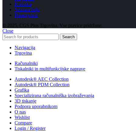
Košarica
Seznam želja
Primerjalnik
© 2025, CGS Plus Trgovina. Vse pravice pridržane.
Close
Search
Navigacija
Trgovina
Računalniki
Tiskalniki in multifunkcijske naprave
Autodesk® AEC Collection
Autodesk® PDM Collection
Grafika
Specializirana računalniška izobraževanja
3D tiskanje
Podpora uporabnikom
O nas
Wishlist
Compare
Login / Register