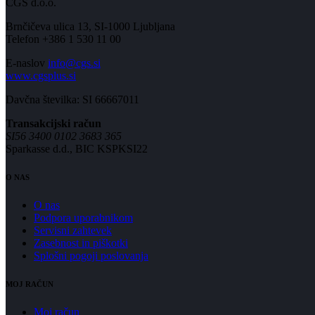
CGS d.o.o.
Brnčičeva ulica 13, SI-1000 Ljubljana
Telefon +386 1 530 11 00
E-naslov
info@cgs.si
www.cgsplus.si
Davčna številka: SI 66667011
Transakcijski račun
SI56 3400 0102 3683 365
Sparkasse d.d., BIC KSPKSI22
O NAS
O nas
Podpora uporabnikom
Servisni zahtevek
Zasebnost in piškotki
Splošni pogoji poslovanja
MOJ RAČUN
Moj račun