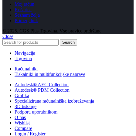
Moj račun
Košarica
Seznam želja
Primerjalnik
© 2025, CGS Plus Trgovina. Vse pravice pridržane.
Close
Search
Navigacija
Trgovina
Računalniki
Tiskalniki in multifunkcijske naprave
Autodesk® AEC Collection
Autodesk® PDM Collection
Grafika
Specializirana računalniška izobraževanja
3D tiskanje
Podpora uporabnikom
O nas
Wishlist
Compare
Login / Register