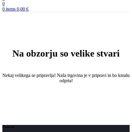
0
0
items
0,00
€
Na obzorju so velike stvari
Nekaj ​​velikega se pripravlja! Naša trgovina je v pripravi in ​​bo kmalu
odprta!
Podjetje