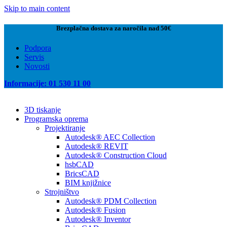
Skip to main content
Brezplačna dostava za naročila nad 50€
Podpora
Servis
Novosti
Informacije: 01 530 11 00
3D tiskanje
Programska oprema
Projektiranje
Autodesk® AEC Collection
Autodesk® REVIT
Autodesk® Construction Cloud
hsbCAD
BricsCAD
BIM knjižnice
Strojništvo
Autodesk® PDM Collection
Autodesk® Fusion
Autodesk® Inventor