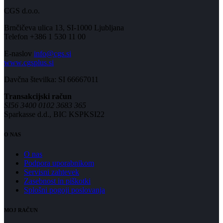
CGS d.o.o.
Brnčičeva ulica 13, SI-1000 Ljubljana
Telefon +386 1 530 11 00
E-naslov
info@cgs.si
www.cgsplus.si
Davčna številka: SI 66667011
Transakcijski račun
SI56 3400 0102 3683 365
Sparkasse d.d., BIC KSPKSI22
O NAS
O nas
Podpora uporabnikom
Servisni zahtevek
Zasebnost in piškotki
Splošni pogoji poslovanja
MOJ RAČUN