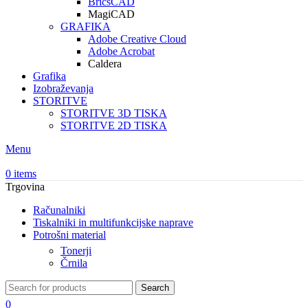
BricsCAD
MagiCAD
GRAFIKA
Adobe Creative Cloud
Adobe Acrobat
Caldera
Grafika
Izobraževanja
STORITVE
STORITVE 3D TISKA
STORITVE 2D TISKA
Menu
0
items
Trgovina
Računalniki
Tiskalniki in multifunkcijske naprave
Potrošni material
Tonerji
Črnila
Search
0