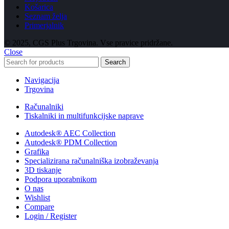
Košarica
Seznam želja
Primerjalnik
© 2025, CGS Plus Trgovina. Vse pravice pridržane.
Close
Search
Navigacija
Trgovina
Računalniki
Tiskalniki in multifunkcijske naprave
Autodesk® AEC Collection
Autodesk® PDM Collection
Grafika
Specializirana računalniška izobraževanja
3D tiskanje
Podpora uporabnikom
O nas
Wishlist
Compare
Login / Register