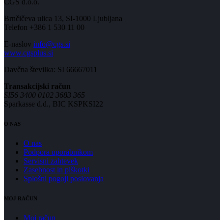
CGS d.o.o.
Brnčičeva ulica 13, SI-1000 Ljubljana
Telefon +386 1 530 11 00
E-naslov
info@cgs.si
www.cgsplus.si
Davčna številka: SI 66667011
Transakcijski račun
SI56 3400 0102 3683 365
Sparkasse d.d., BIC KSPKSI22
O NAS
O nas
Podpora uporabnikom
Servisni zahtevek
Zasebnost in piškotki
Splošni pogoji poslovanja
MOJ RAČUN
Moj račun