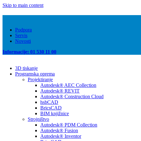
Skip to main content
Podpora
Servis
Novosti
Informacije: 01 530 11 00
3D tiskanje
Programska oprema
Projektiranje
Autodesk® AEC Collection
Autodesk® REVIT
Autodesk® Construction Cloud
hsbCAD
BricsCAD
BIM knjižnice
Strojništvo
Autodesk® PDM Collection
Autodesk® Fusion
Autodesk® Inventor