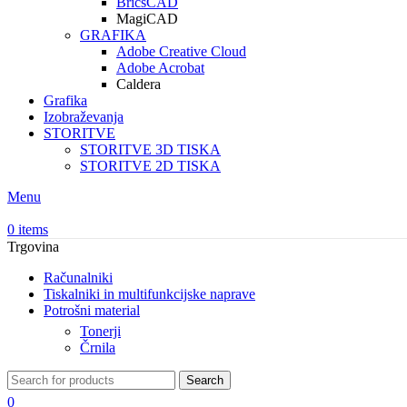
BricsCAD
MagiCAD
GRAFIKA
Adobe Creative Cloud
Adobe Acrobat
Caldera
Grafika
Izobraževanja
STORITVE
STORITVE 3D TISKA
STORITVE 2D TISKA
Menu
0
items
Trgovina
Računalniki
Tiskalniki in multifunkcijske naprave
Potrošni material
Tonerji
Črnila
Search
0