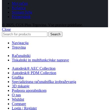
Moj račun
Košarica
Seznam želja
Primerjalnik
© 2025, CGS Plus Trgovina. Vse pravice pridržane.
Close
Search
Navigacija
Trgovina
Računalniki
Tiskalniki in multifunkcijske naprave
Autodesk® AEC Collection
Autodesk® PDM Collection
Grafika
Specializirana računalniška izobraževanja
3D tiskanje
Podpora uporabnikom
O nas
Wishlist
Compare
Login / Register