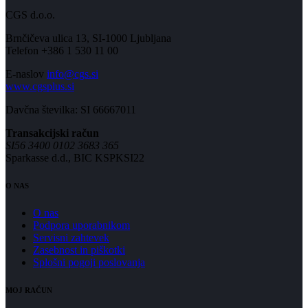
CGS d.o.o.
Brnčičeva ulica 13, SI-1000 Ljubljana
Telefon +386 1 530 11 00
E-naslov
info@cgs.si
www.cgsplus.si
Davčna številka: SI 66667011
Transakcijski račun
SI56 3400 0102 3683 365
Sparkasse d.d., BIC KSPKSI22
O NAS
O nas
Podpora uporabnikom
Servisni zahtevek
Zasebnost in piškotki
Splošni pogoji poslovanja
MOJ RAČUN