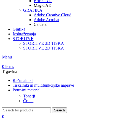
BricsCAD
MagiCAD
GRAFIKA
Adobe Creative Cloud
Adobe Acrobat
Caldera
Grafika
Izobraževanja
STORITVE
STORITVE 3D TISKA
STORITVE 2D TISKA
Menu
0
items
Trgovina
Računalniki
Tiskalniki in multifunkcijske naprave
Potrošni material
Tonerji
Črnila
Search
0