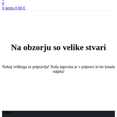
0
0
items
0,00
€
Na obzorju so velike stvari
Nekaj ​​velikega se pripravlja! Naša trgovina je v pripravi in ​​bo kmalu
odprta!
Podjetje