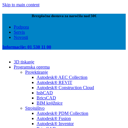
Skip to main content
Brezplačna dostava za naročila nad 50€
Podpora
Servis
Novosti
Informacije: 01 530 11 00
3D tiskanje
Programska oprema
Projektiranje
Autodesk® AEC Collection
Autodesk® REVIT
Autodesk® Construction Cloud
hsbCAD
BricsCAD
BIM knjižnice
Strojništvo
Autodesk® PDM Collection
Autodesk® Fusion
Autodesk® Inventor