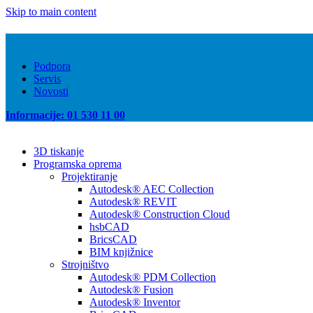
Skip to main content
Podpora
Servis
Novosti
Informacije: 01 530 11 00
3D tiskanje
Programska oprema
Projektiranje
Autodesk® AEC Collection
Autodesk® REVIT
Autodesk® Construction Cloud
hsbCAD
BricsCAD
BIM knjižnice
Strojništvo
Autodesk® PDM Collection
Autodesk® Fusion
Autodesk® Inventor