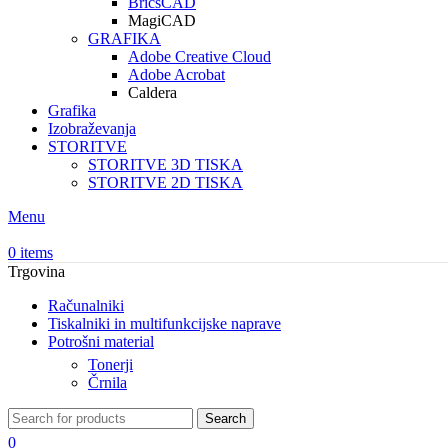
BricsCAD
MagiCAD
GRAFIKA
Adobe Creative Cloud
Adobe Acrobat
Caldera
Grafika
Izobraževanja
STORITVE
STORITVE 3D TISKA
STORITVE 2D TISKA
Menu
0
items
Trgovina
Računalniki
Tiskalniki in multifunkcijske naprave
Potrošni material
Tonerji
Črnila
Search
0