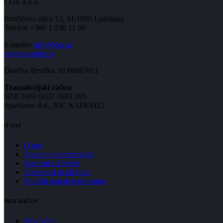
CGS d.o.o.
Brnčičeva ulica 13, SI-1000 Ljubljana
Telefon +386 1 530 11 00
E-naslov
info@cgs.si
www.cgsplus.si
Davčna številka: SI 66667011
Transakcijski račun
SI56 3400 0102 3683 365
Sparkasse d.d., BIC KSPKSI22
O NAS
O nas
Podpora uporabnikom
Servisni zahtevek
Zasebnost in piškotki
Splošni pogoji poslovanja
MOJ RAČUN
Moj račun