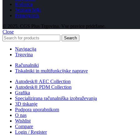
Košarica
Seznam želja
Primerjalnik
© 2025, CGS Plus Trgovina. Vse pravice pridržane.
Close
Search
Navigacija
Trgovina
Računalniki
Tiskalniki in multifunkcijske naprave
Autodesk® AEC Collection
Autodesk® PDM Collection
Grafika
Specializirana računalniška izobraževanja
3D tiskanje
Podpora uporabnikom
O nas
Wishlist
Compare
Login / Register