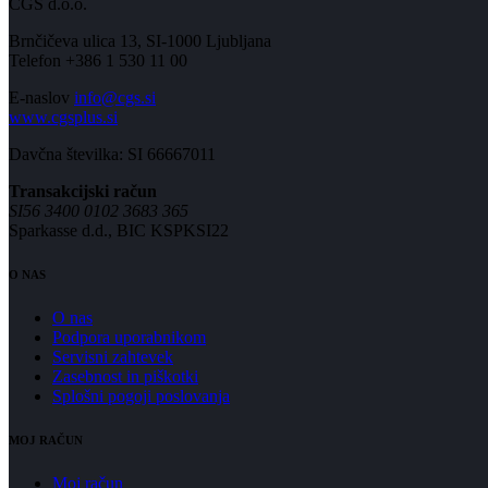
CGS d.o.o.
Brnčičeva ulica 13, SI-1000 Ljubljana
Telefon +386 1 530 11 00
E-naslov
info@cgs.si
www.cgsplus.si
Davčna številka: SI 66667011
Transakcijski račun
SI56 3400 0102 3683 365
Sparkasse d.d., BIC KSPKSI22
O NAS
O nas
Podpora uporabnikom
Servisni zahtevek
Zasebnost in piškotki
Splošni pogoji poslovanja
MOJ RAČUN
Moj račun