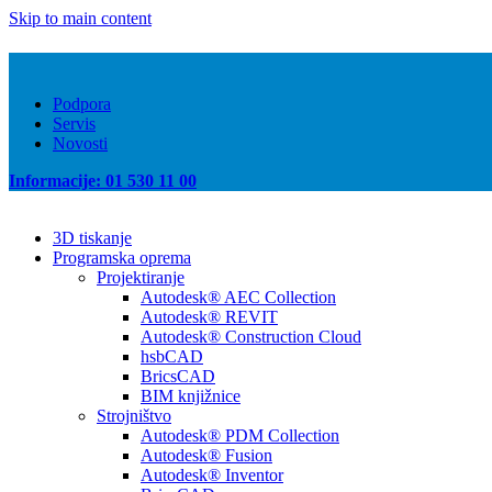
Skip to main content
Podpora
Servis
Novosti
Informacije: 01 530 11 00
3D tiskanje
Programska oprema
Projektiranje
Autodesk® AEC Collection
Autodesk® REVIT
Autodesk® Construction Cloud
hsbCAD
BricsCAD
BIM knjižnice
Strojništvo
Autodesk® PDM Collection
Autodesk® Fusion
Autodesk® Inventor