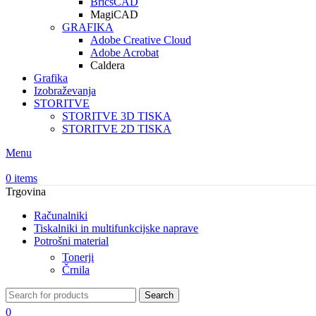
BricsCAD
MagiCAD
GRAFIKA
Adobe Creative Cloud
Adobe Acrobat
Caldera
Grafika
Izobraževanja
STORITVE
STORITVE 3D TISKA
STORITVE 2D TISKA
Menu
0
items
Trgovina
Računalniki
Tiskalniki in multifunkcijske naprave
Potrošni material
Tonerji
Črnila
Search
0