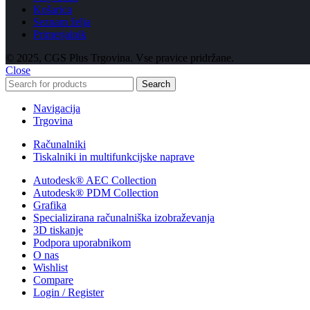
Košarica
Seznam želja
Primerjalnik
© 2025, CGS Plus Trgovina. Vse pravice pridržane.
Close
Search
Navigacija
Trgovina
Računalniki
Tiskalniki in multifunkcijske naprave
Autodesk® AEC Collection
Autodesk® PDM Collection
Grafika
Specializirana računalniška izobraževanja
3D tiskanje
Podpora uporabnikom
O nas
Wishlist
Compare
Login / Register