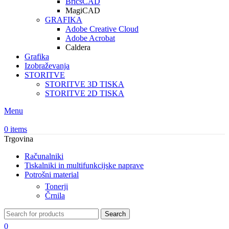
BricsCAD
MagiCAD
GRAFIKA
Adobe Creative Cloud
Adobe Acrobat
Caldera
Grafika
Izobraževanja
STORITVE
STORITVE 3D TISKA
STORITVE 2D TISKA
Menu
0
items
Trgovina
Računalniki
Tiskalniki in multifunkcijske naprave
Potrošni material
Tonerji
Črnila
Search
0