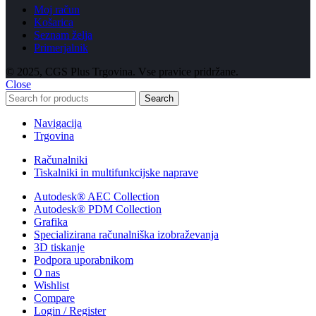
Moj račun
Košarica
Seznam želja
Primerjalnik
© 2025, CGS Plus Trgovina. Vse pravice pridržane.
Close
Search
Navigacija
Trgovina
Računalniki
Tiskalniki in multifunkcijske naprave
Autodesk® AEC Collection
Autodesk® PDM Collection
Grafika
Specializirana računalniška izobraževanja
3D tiskanje
Podpora uporabnikom
O nas
Wishlist
Compare
Login / Register