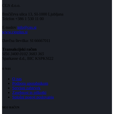
CGS d.o.o.
Brnčičeva ulica 13, SI-1000 Ljubljana
Telefon +386 1 530 11 00
E-naslov
info@cgs.si
www.cgsplus.si
Davčna številka: SI 66667011
Transakcijski račun
SI56 3400 0102 3683 365
Sparkasse d.d., BIC KSPKSI22
O NAS
O nas
Podpora uporabnikom
Servisni zahtevek
Zasebnost in piškotki
Splošni pogoji poslovanja
MOJ RAČUN