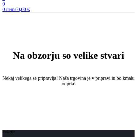
0
0
items
0,00
€
Na obzorju so velike stvari
Nekaj ​​velikega se pripravlja! Naša trgovina je v pripravi in ​​bo kmalu
odprta!
Podjetje