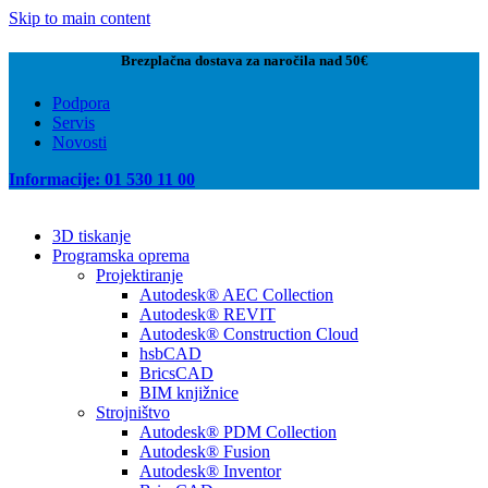
Skip to main content
Brezplačna dostava za naročila nad 50€
Podpora
Servis
Novosti
Informacije: 01 530 11 00
3D tiskanje
Programska oprema
Projektiranje
Autodesk® AEC Collection
Autodesk® REVIT
Autodesk® Construction Cloud
hsbCAD
BricsCAD
BIM knjižnice
Strojništvo
Autodesk® PDM Collection
Autodesk® Fusion
Autodesk® Inventor