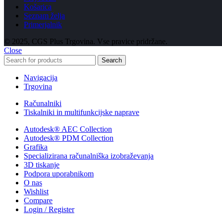
Košarica
Seznam želja
Primerjalnik
© 2025, CGS Plus Trgovina. Vse pravice pridržane.
Close
Search
Navigacija
Trgovina
Računalniki
Tiskalniki in multifunkcijske naprave
Autodesk® AEC Collection
Autodesk® PDM Collection
Grafika
Specializirana računalniška izobraževanja
3D tiskanje
Podpora uporabnikom
O nas
Wishlist
Compare
Login / Register