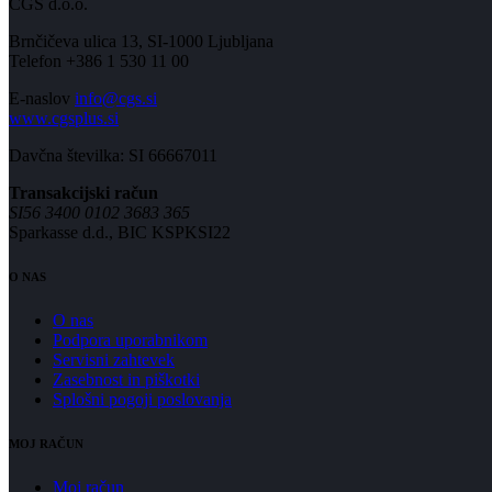
CGS d.o.o.
Brnčičeva ulica 13, SI-1000 Ljubljana
Telefon +386 1 530 11 00
E-naslov
info@cgs.si
www.cgsplus.si
Davčna številka: SI 66667011
Transakcijski račun
SI56 3400 0102 3683 365
Sparkasse d.d., BIC KSPKSI22
O NAS
O nas
Podpora uporabnikom
Servisni zahtevek
Zasebnost in piškotki
Splošni pogoji poslovanja
MOJ RAČUN
Moj račun