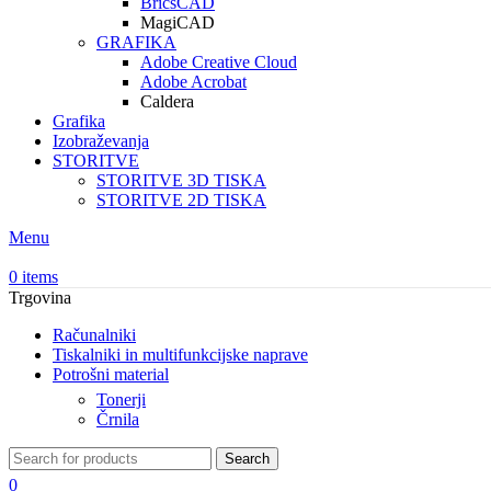
BricsCAD
MagiCAD
GRAFIKA
Adobe Creative Cloud
Adobe Acrobat
Caldera
Grafika
Izobraževanja
STORITVE
STORITVE 3D TISKA
STORITVE 2D TISKA
Menu
0
items
Trgovina
Računalniki
Tiskalniki in multifunkcijske naprave
Potrošni material
Tonerji
Črnila
Search
0