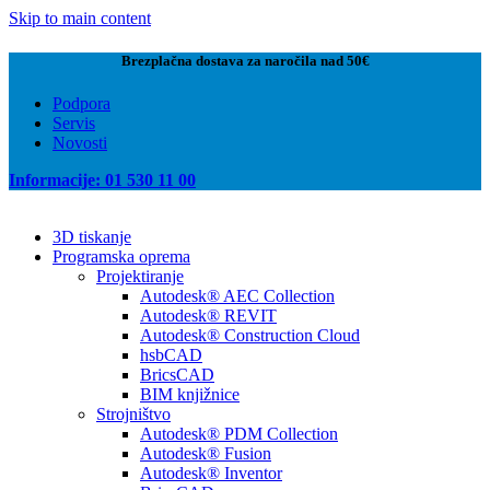
Skip to main content
Brezplačna dostava za naročila nad 50€
Podpora
Servis
Novosti
Informacije: 01 530 11 00
3D tiskanje
Programska oprema
Projektiranje
Autodesk® AEC Collection
Autodesk® REVIT
Autodesk® Construction Cloud
hsbCAD
BricsCAD
BIM knjižnice
Strojništvo
Autodesk® PDM Collection
Autodesk® Fusion
Autodesk® Inventor