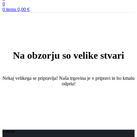
0
0
items
0,00
€
Na obzorju so velike stvari
Nekaj ​​velikega se pripravlja! Naša trgovina je v pripravi in ​​bo kmalu
odprta!
Podjetje