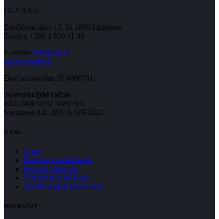
CGS d.o.o.
Brnčičeva ulica 13, SI-1000 Ljubljana
Telefon +386 1 530 11 00
E-naslov
info@cgs.si
www.cgsplus.si
Davčna številka: SI 66667011
Transakcijski račun
SI56 3400 0102 3683 365
Sparkasse d.d., BIC KSPKSI22
O NAS
O nas
Podpora uporabnikom
Servisni zahtevek
Zasebnost in piškotki
Splošni pogoji poslovanja
MOJ RAČUN