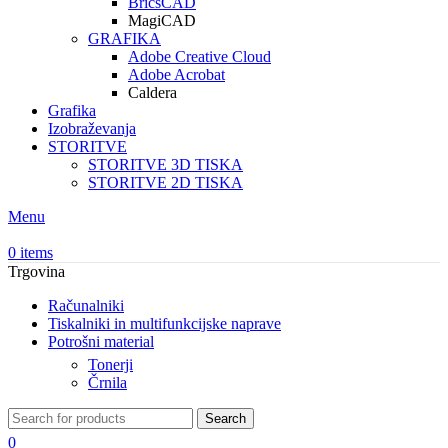
BricsCAD
MagiCAD
GRAFIKA
Adobe Creative Cloud
Adobe Acrobat
Caldera
Grafika
Izobraževanja
STORITVE
STORITVE 3D TISKA
STORITVE 2D TISKA
Menu
0
items
Trgovina
Računalniki
Tiskalniki in multifunkcijske naprave
Potrošni material
Tonerji
Črnila
Search
0