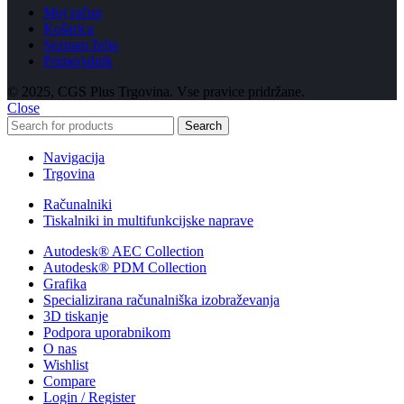
Moj račun
Košarica
Seznam želja
Primerjalnik
© 2025, CGS Plus Trgovina. Vse pravice pridržane.
Close
Search
Navigacija
Trgovina
Računalniki
Tiskalniki in multifunkcijske naprave
Autodesk® AEC Collection
Autodesk® PDM Collection
Grafika
Specializirana računalniška izobraževanja
3D tiskanje
Podpora uporabnikom
O nas
Wishlist
Compare
Login / Register