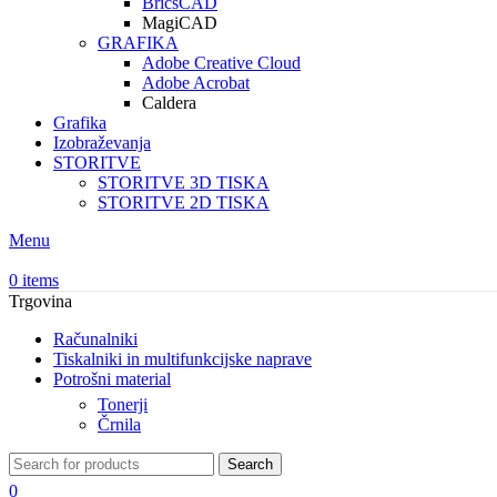
BricsCAD
MagiCAD
GRAFIKA
Adobe Creative Cloud
Adobe Acrobat
Caldera
Grafika
Izobraževanja
STORITVE
STORITVE 3D TISKA
STORITVE 2D TISKA
Menu
0
items
Trgovina
Računalniki
Tiskalniki in multifunkcijske naprave
Potrošni material
Tonerji
Črnila
Search
0