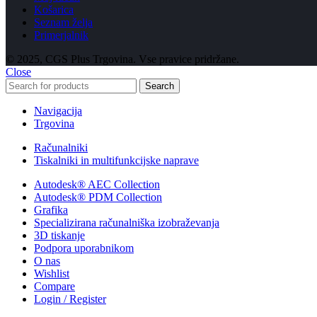
Košarica
Seznam želja
Primerjalnik
© 2025, CGS Plus Trgovina. Vse pravice pridržane.
Close
Search
Navigacija
Trgovina
Računalniki
Tiskalniki in multifunkcijske naprave
Autodesk® AEC Collection
Autodesk® PDM Collection
Grafika
Specializirana računalniška izobraževanja
3D tiskanje
Podpora uporabnikom
O nas
Wishlist
Compare
Login / Register