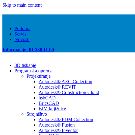
Skip to main content
Podpora
Servis
Novosti
Informacije: 01 530 11 00
3D tiskanje
Programska oprema
Projektiranje
Autodesk® AEC Collection
Autodesk® REVIT
Autodesk® Construction Cloud
hsbCAD
BricsCAD
BIM knjižnice
Strojništvo
Autodesk® PDM Collection
Autodesk® Fusion
Autodesk® Inventor