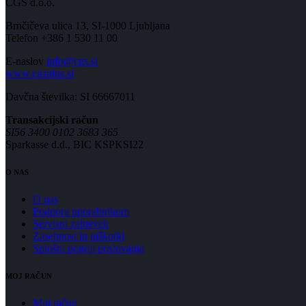
CGS d.o.o.
Brnčičeva ulica 13, SI-1000 Ljubljana
Telefon +386 1 530 11 00
E-naslov
info@cgs.si
www.cgsplus.si
Davčna številka: SI 66667011
Transakcijski račun
SI56 3400 0102 3683 365
Sparkasse d.d., BIC KSPKSI22
O NAS
O nas
Podpora uporabnikom
Servisni zahtevek
Zasebnost in piškotki
Splošni pogoji poslovanja
MOJ RAČUN
Moj račun