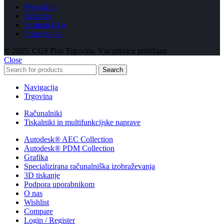
Moj račun
Košarica
Seznam želja
Primerjalnik
© 2025, CGS Plus Trgovina. Vse pravice pridržane.
Close
Search
Navigacija
Trgovina
Računalniki
Tiskalniki in multifunkcijske naprave
Autodesk® AEC Collection
Autodesk® PDM Collection
Grafika
Specializirana računalniška izobraževanja
3D tiskanje
Podpora uporabnikom
O nas
Wishlist
Compare
Login / Register