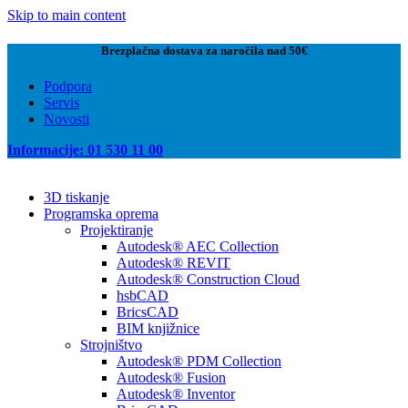
Skip to main content
Brezplačna dostava za naročila nad 50€
Podpora
Servis
Novosti
Informacije: 01 530 11 00
3D tiskanje
Programska oprema
Projektiranje
Autodesk® AEC Collection
Autodesk® REVIT
Autodesk® Construction Cloud
hsbCAD
BricsCAD
BIM knjižnice
Strojništvo
Autodesk® PDM Collection
Autodesk® Fusion
Autodesk® Inventor