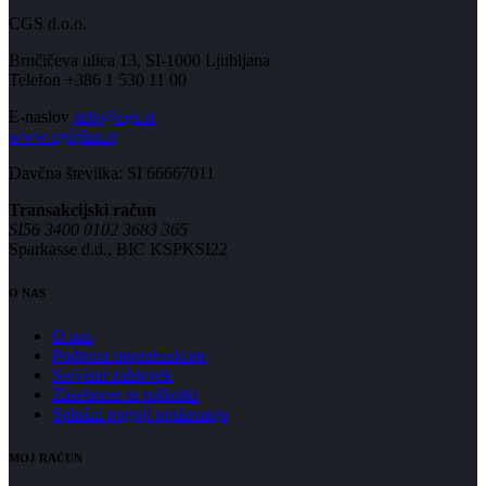
CGS d.o.o.
Brnčičeva ulica 13, SI-1000 Ljubljana
Telefon +386 1 530 11 00
E-naslov
info@cgs.si
www.cgsplus.si
Davčna številka: SI 66667011
Transakcijski račun
SI56 3400 0102 3683 365
Sparkasse d.d., BIC KSPKSI22
O NAS
O nas
Podpora uporabnikom
Servisni zahtevek
Zasebnost in piškotki
Splošni pogoji poslovanja
MOJ RAČUN