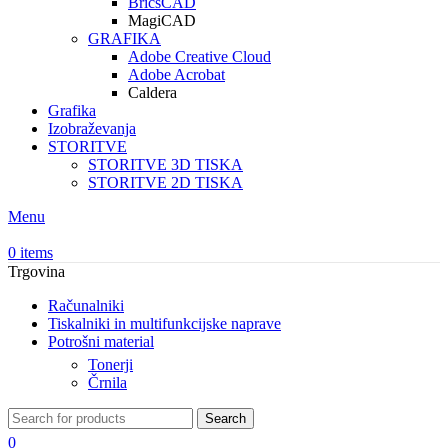
BricsCAD
MagiCAD
GRAFIKA
Adobe Creative Cloud
Adobe Acrobat
Caldera
Grafika
Izobraževanja
STORITVE
STORITVE 3D TISKA
STORITVE 2D TISKA
Menu
0
items
Trgovina
Računalniki
Tiskalniki in multifunkcijske naprave
Potrošni material
Tonerji
Črnila
Search
0