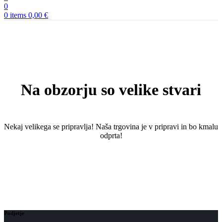
0
0
items
0,00
€
Na obzorju so velike stvari
Nekaj ​​velikega se pripravlja! Naša trgovina je v pripravi in ​​bo kmalu
odprta!
Podjetje