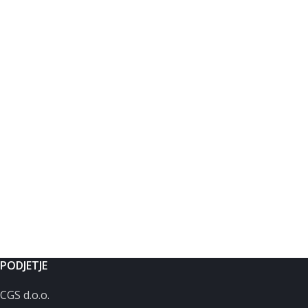
PODJETJE
CGS d.o.o.