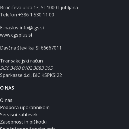
Brnčičeva ulica 13, SI-1000 Ljubljana
Telefon +386 1 530 11 00
E-naslov
info@cgs.si
www.cgsplus.si
Davčna številka: SI 66667011
Transakcijski račun
SI56 3400 0102 3683 365
Sparkasse d.d., BIC KSPKSI22
O NAS
O nas
Podpora uporabnikom
Servisni zahtevek
Zasebnost in piškotki