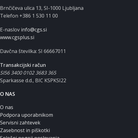
Brnčičeva ulica 13, SI-1000 Ljubljana
Telefon +386 1 530 11 00
E-naslov
info@cgs.si
www.cgsplus.si
Davčna številka: SI 66667011
Transakcijski račun
SI56 3400 0102 3683 365
Sparkasse d.d., BIC KSPKSI22
O NAS
O nas
Podpora uporabnikom
Servisni zahtevek
Zasebnost in piškotki