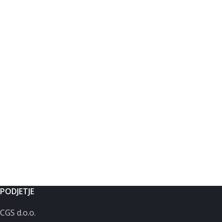
PODJETJE
CGS d.o.o.