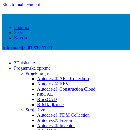
Skip to main content
Podpora
Servis
Novosti
Informacije: 01 530 11 00
3D tiskanje
Programska oprema
Projektiranje
Autodesk® AEC Collection
Autodesk® REVIT
Autodesk® Construction Cloud
hsbCAD
BricsCAD
BIM knjižnice
Strojništvo
Autodesk® PDM Collection
Autodesk® Fusion
Autodesk® Inventor