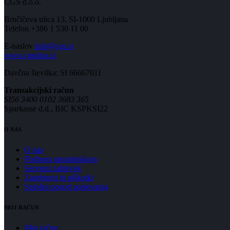
CGS d.o.o.
Brnčičeva ulica 13, SI-1000 Ljubljana
Telefon +386 1 530 11 00
E-naslov
info@cgs.si
www.cgsplus.si
Davčna številka: SI 66667011
Transakcijski račun
SI56 3400 0102 3683 365
Sparkasse d.d., BIC KSPKSI22
O NAS
O nas
Podpora uporabnikom
Servisni zahtevek
Zasebnost in piškotki
Splošni pogoji poslovanja
MOJ RAČUN
Moj račun