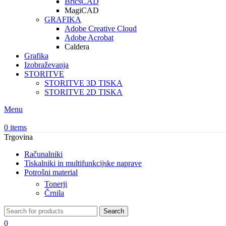
BricsCAD
MagiCAD
GRAFIKA
Adobe Creative Cloud
Adobe Acrobat
Caldera
Grafika
Izobraževanja
STORITVE
STORITVE 3D TISKA
STORITVE 2D TISKA
Menu
0
items
Trgovina
Računalniki
Tiskalniki in multifunkcijske naprave
Potrošni material
Tonerji
Črnila
Search
0