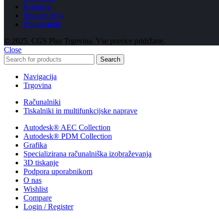
Košarica
Seznam želja
Primerjalnik
© 2025, CGS Plus Trgovina. Vse pravice pridržane.
Close
Search
Navigacija
Trgovina
Računalniki
Tiskalniki in multifunkcijske naprave
Autodesk® AEC Collection
Autodesk® PDM Collection
Grafika
Specializirana računalniška izobraževanja
3D tiskanje
Podpora uporabnikom
O nas
Wishlist
Compare
Login / Register