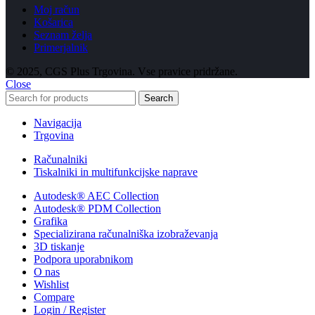
Moj račun
Košarica
Seznam želja
Primerjalnik
© 2025, CGS Plus Trgovina. Vse pravice pridržane.
Close
Search
Navigacija
Trgovina
Računalniki
Tiskalniki in multifunkcijske naprave
Autodesk® AEC Collection
Autodesk® PDM Collection
Grafika
Specializirana računalniška izobraževanja
3D tiskanje
Podpora uporabnikom
O nas
Wishlist
Compare
Login / Register