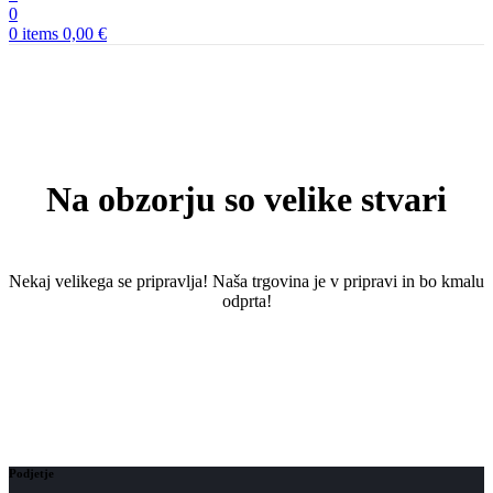
0
0
items
0,00
€
Na obzorju so velike stvari
Nekaj ​​velikega se pripravlja! Naša trgovina je v pripravi in ​​bo kmalu
odprta!
Podjetje