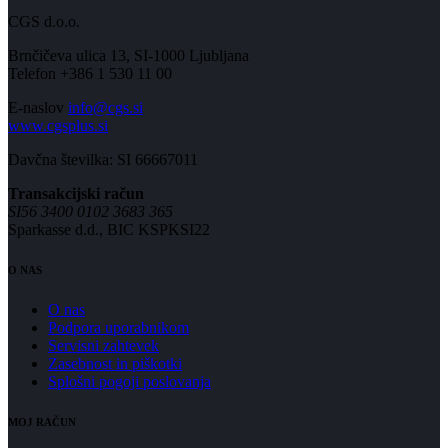
CGS d.o.o.
Brnčičeva ulica 13, SI-1000 Ljubljana
Telefon +386 1 530 11 00
E-naslov
info@cgs.si
www.cgsplus.si
Davčna številka: SI 66667011
Transakcijski račun
SI56 3400 0102 3683 365
Sparkasse d.d., BIC KSPKSI22
O NAS
O nas
Podpora uporabnikom
Servisni zahtevek
Zasebnost in piškotki
Splošni pogoji poslovanja
MOJ RAČUN