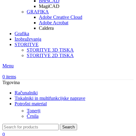
BricsCAD
MagiCAD
GRAFIKA
Adobe Creative Cloud
Adobe Acrobat
Caldera
Grafika
Izobraževanja
STORITVE
STORITVE 3D TISKA
STORITVE 2D TISKA
Menu
0
items
Trgovina
Računalniki
Tiskalniki in multifunkcijske naprave
Potrošni material
Tonerji
Črnila
Search
0