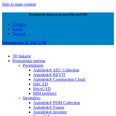
Skip to main content
Brezplačna dostava za naročila nad 50€
Podpora
Servis
Novosti
Informacije: 01 530 11 00
3D tiskanje
Programska oprema
Projektiranje
Autodesk® AEC Collection
Autodesk® REVIT
Autodesk® Construction Cloud
hsbCAD
BricsCAD
BIM knjižnice
Strojništvo
Autodesk® PDM Collection
Autodesk® Fusion
Autodesk® Inventor