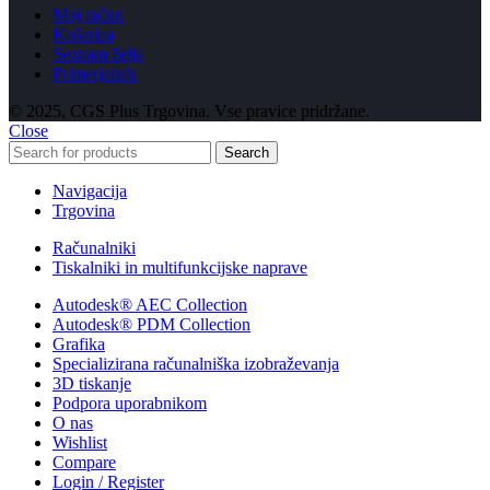
Moj račun
Košarica
Seznam želja
Primerjalnik
© 2025, CGS Plus Trgovina. Vse pravice pridržane.
Close
Search
Navigacija
Trgovina
Računalniki
Tiskalniki in multifunkcijske naprave
Autodesk® AEC Collection
Autodesk® PDM Collection
Grafika
Specializirana računalniška izobraževanja
3D tiskanje
Podpora uporabnikom
O nas
Wishlist
Compare
Login / Register