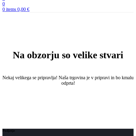
0
0
items
0,00
€
Na obzorju so velike stvari
Nekaj ​​velikega se pripravlja! Naša trgovina je v pripravi in ​​bo kmalu
odprta!
Podjetje