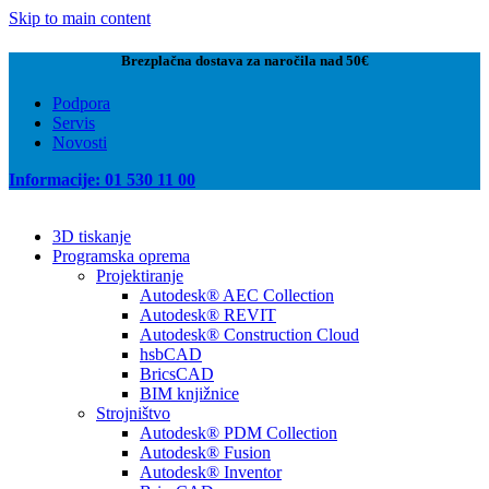
Skip to main content
Brezplačna dostava za naročila nad 50€
Podpora
Servis
Novosti
Informacije: 01 530 11 00
3D tiskanje
Programska oprema
Projektiranje
Autodesk® AEC Collection
Autodesk® REVIT
Autodesk® Construction Cloud
hsbCAD
BricsCAD
BIM knjižnice
Strojništvo
Autodesk® PDM Collection
Autodesk® Fusion
Autodesk® Inventor