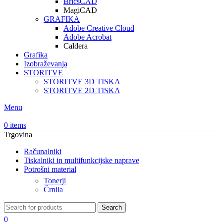
BricsCAD
MagiCAD
GRAFIKA
Adobe Creative Cloud
Adobe Acrobat
Caldera
Grafika
Izobraževanja
STORITVE
STORITVE 3D TISKA
STORITVE 2D TISKA
Menu
0
items
Trgovina
Računalniki
Tiskalniki in multifunkcijske naprave
Potrošni material
Tonerji
Črnila
Search
0