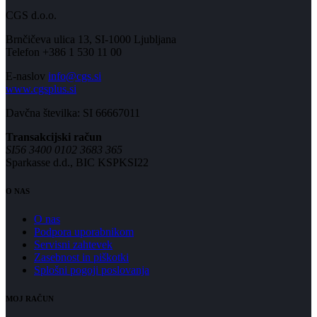
CGS d.o.o.
Brnčičeva ulica 13, SI-1000 Ljubljana
Telefon +386 1 530 11 00
E-naslov
info@cgs.si
www.cgsplus.si
Davčna številka: SI 66667011
Transakcijski račun
SI56 3400 0102 3683 365
Sparkasse d.d., BIC KSPKSI22
O NAS
O nas
Podpora uporabnikom
Servisni zahtevek
Zasebnost in piškotki
Splošni pogoji poslovanja
MOJ RAČUN