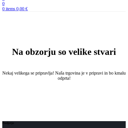
0
0
items
0,00
€
Na obzorju so velike stvari
Nekaj ​​velikega se pripravlja! Naša trgovina je v pripravi in ​​bo kmalu
odprta!
Podjetje