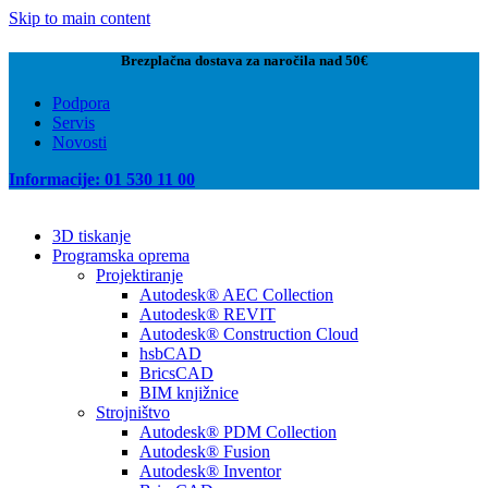
Skip to main content
Brezplačna dostava za naročila nad 50€
Podpora
Servis
Novosti
Informacije: 01 530 11 00
3D tiskanje
Programska oprema
Projektiranje
Autodesk® AEC Collection
Autodesk® REVIT
Autodesk® Construction Cloud
hsbCAD
BricsCAD
BIM knjižnice
Strojništvo
Autodesk® PDM Collection
Autodesk® Fusion
Autodesk® Inventor