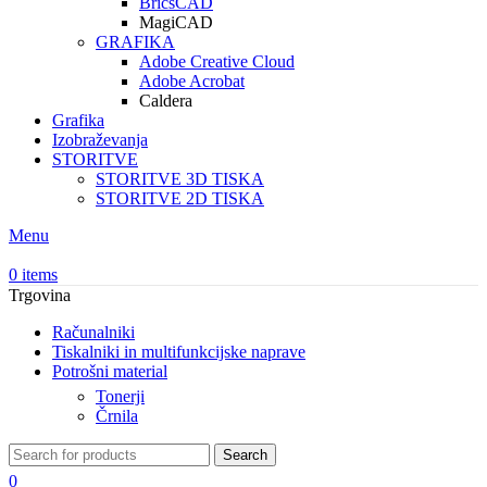
BricsCAD
MagiCAD
GRAFIKA
Adobe Creative Cloud
Adobe Acrobat
Caldera
Grafika
Izobraževanja
STORITVE
STORITVE 3D TISKA
STORITVE 2D TISKA
Menu
0
items
Trgovina
Računalniki
Tiskalniki in multifunkcijske naprave
Potrošni material
Tonerji
Črnila
Search
0