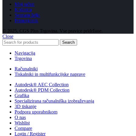
Moj račun
Košarica
Seznam želja
Primerjalnik
© 2025, CGS Plus Trgovina. Vse pravice pridržane.
Close
Search
Navigacija
Trgovina
Računalniki
Tiskalniki in multifunkcijske naprave
Autodesk® AEC Collection
Autodesk® PDM Collection
Grafika
Specializirana računalniška izobraževanja
3D tiskanje
Podpora uporabnikom
O nas
Wishlist
Compare
Login / Register