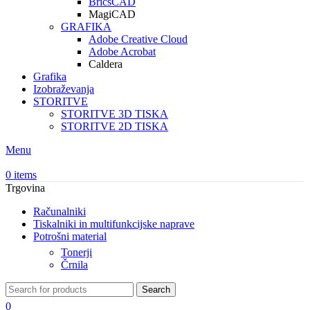
BricsCAD
MagiCAD
GRAFIKA
Adobe Creative Cloud
Adobe Acrobat
Caldera
Grafika
Izobraževanja
STORITVE
STORITVE 3D TISKA
STORITVE 2D TISKA
Menu
0
items
Trgovina
Računalniki
Tiskalniki in multifunkcijske naprave
Potrošni material
Tonerji
Črnila
Search
0