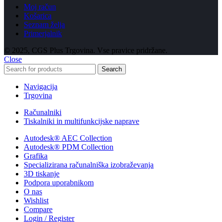
Moj račun
Košarica
Seznam želja
Primerjalnik
© 2025, CGS Plus Trgovina. Vse pravice pridržane.
Close
Search
Navigacija
Trgovina
Računalniki
Tiskalniki in multifunkcijske naprave
Autodesk® AEC Collection
Autodesk® PDM Collection
Grafika
Specializirana računalniška izobraževanja
3D tiskanje
Podpora uporabnikom
O nas
Wishlist
Compare
Login / Register