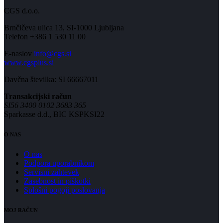
CGS d.o.o.
Brnčičeva ulica 13, SI-1000 Ljubljana
Telefon +386 1 530 11 00
E-naslov
info@cgs.si
www.cgsplus.si
Davčna številka: SI 66667011
Transakcijski račun
SI56 3400 0102 3683 365
Sparkasse d.d., BIC KSPKSI22
O NAS
O nas
Podpora uporabnikom
Servisni zahtevek
Zasebnost in piškotki
Splošni pogoji poslovanja
MOJ RAČUN