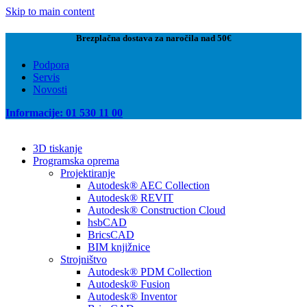
Skip to main content
Brezplačna dostava za naročila nad 50€
Podpora
Servis
Novosti
Informacije: 01 530 11 00
3D tiskanje
Programska oprema
Projektiranje
Autodesk® AEC Collection
Autodesk® REVIT
Autodesk® Construction Cloud
hsbCAD
BricsCAD
BIM knjižnice
Strojništvo
Autodesk® PDM Collection
Autodesk® Fusion
Autodesk® Inventor