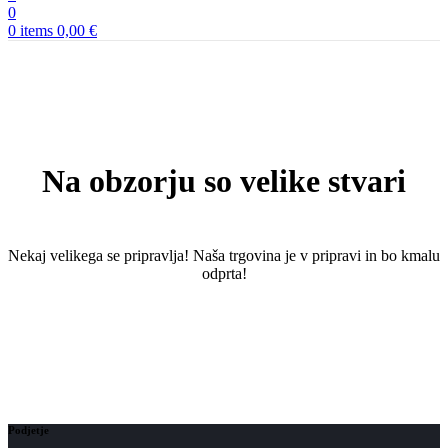
0
0
items
0,00
€
Na obzorju so velike stvari
Nekaj ​​velikega se pripravlja! Naša trgovina je v pripravi in ​​bo kmalu
odprta!
Podjetje