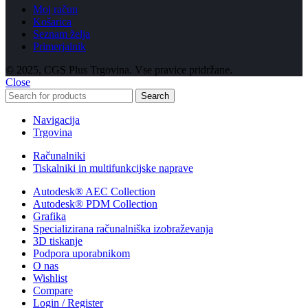
Moj račun
Košarica
Seznam želja
Primerjalnik
© 2025, CGS Plus Trgovina. Vse pravice pridržane.
Close
Search
Navigacija
Trgovina
Računalniki
Tiskalniki in multifunkcijske naprave
Autodesk® AEC Collection
Autodesk® PDM Collection
Grafika
Specializirana računalniška izobraževanja
3D tiskanje
Podpora uporabnikom
O nas
Wishlist
Compare
Login / Register