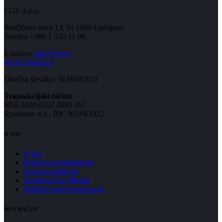
CGS d.o.o.
Brnčičeva ulica 13, SI-1000 Ljubljana
Telefon +386 1 530 11 00
E-naslov
info@cgs.si
www.cgsplus.si
Davčna številka: SI 66667011
Transakcijski račun
SI56 3400 0102 3683 365
Sparkasse d.d., BIC KSPKSI22
O NAS
O nas
Podpora uporabnikom
Servisni zahtevek
Zasebnost in piškotki
Splošni pogoji poslovanja
MOJ RAČUN