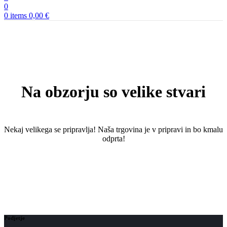
0
0
items
0,00
€
Na obzorju so velike stvari
Nekaj ​​velikega se pripravlja! Naša trgovina je v pripravi in ​​bo kmalu
odprta!
Podjetje