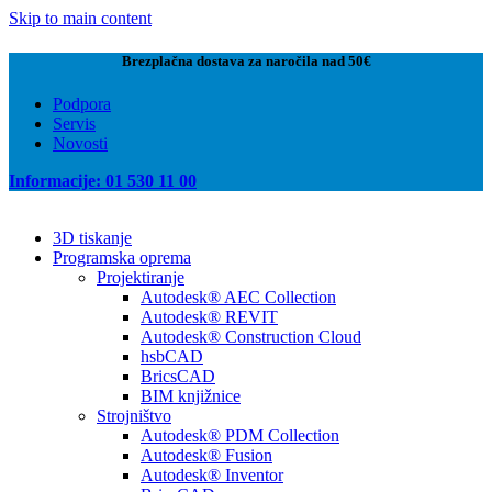
Skip to main content
Brezplačna dostava za naročila nad 50€
Podpora
Servis
Novosti
Informacije: 01 530 11 00
3D tiskanje
Programska oprema
Projektiranje
Autodesk® AEC Collection
Autodesk® REVIT
Autodesk® Construction Cloud
hsbCAD
BricsCAD
BIM knjižnice
Strojništvo
Autodesk® PDM Collection
Autodesk® Fusion
Autodesk® Inventor