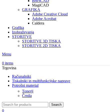
BricsCAD
MagiCAD
GRAFIKA
Adobe Creative Cloud
Adobe Acrobat
Caldera
Grafika
Izobraževanja
STORITVE
STORITVE 3D TISKA
STORITVE 2D TISKA
Menu
0
items
Trgovina
Računalniki
Tiskalniki in multifunkcijske naprave
Potrošni material
Tonerji
Črnila
Search
0