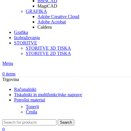
BricsCAD
MagiCAD
GRAFIKA
Adobe Creative Cloud
Adobe Acrobat
Caldera
Grafika
Izobraževanja
STORITVE
STORITVE 3D TISKA
STORITVE 2D TISKA
Menu
0
items
Trgovina
Računalniki
Tiskalniki in multifunkcijske naprave
Potrošni material
Tonerji
Črnila
Search
0