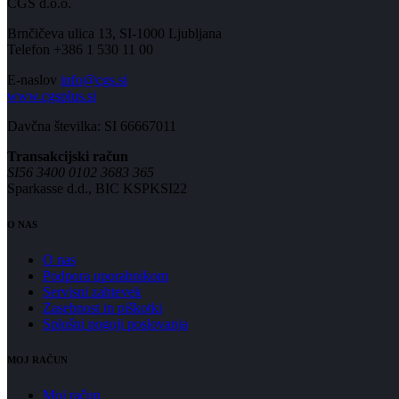
CGS d.o.o.
Brnčičeva ulica 13, SI-1000 Ljubljana
Telefon +386 1 530 11 00
E-naslov
info@cgs.si
www.cgsplus.si
Davčna številka: SI 66667011
Transakcijski račun
SI56 3400 0102 3683 365
Sparkasse d.d., BIC KSPKSI22
O NAS
O nas
Podpora uporabnikom
Servisni zahtevek
Zasebnost in piškotki
Splošni pogoji poslovanja
MOJ RAČUN
Moj račun