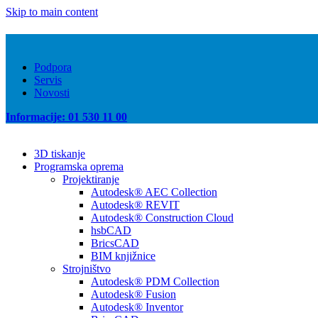
Skip to main content
Podpora
Servis
Novosti
Informacije: 01 530 11 00
3D tiskanje
Programska oprema
Projektiranje
Autodesk® AEC Collection
Autodesk® REVIT
Autodesk® Construction Cloud
hsbCAD
BricsCAD
BIM knjižnice
Strojništvo
Autodesk® PDM Collection
Autodesk® Fusion
Autodesk® Inventor