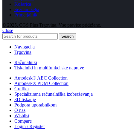
Košarica
Seznam želja
Primerjalnik
© 2025, CGS Plus Trgovina. Vse pravice pridržane.
Close
Search
Navigacija
Trgovina
Računalniki
Tiskalniki in multifunkcijske naprave
Autodesk® AEC Collection
Autodesk® PDM Collection
Grafika
Specializirana računalniška izobraževanja
3D tiskanje
Podpora uporabnikom
O nas
Wishlist
Compare
Login / Register