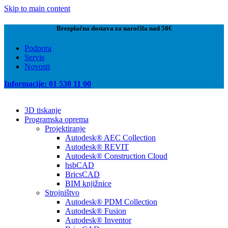
Skip to main content
Brezplačna dostava za naročila nad 50€
Podpora
Servis
Novosti
Informacije: 01 530 11 00
3D tiskanje
Programska oprema
Projektiranje
Autodesk® AEC Collection
Autodesk® REVIT
Autodesk® Construction Cloud
hsbCAD
BricsCAD
BIM knjižnice
Strojništvo
Autodesk® PDM Collection
Autodesk® Fusion
Autodesk® Inventor