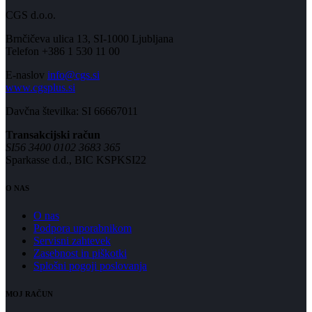
CGS d.o.o.
Brnčičeva ulica 13, SI-1000 Ljubljana
Telefon +386 1 530 11 00
E-naslov
info@cgs.si
www.cgsplus.si
Davčna številka: SI 66667011
Transakcijski račun
SI56 3400 0102 3683 365
Sparkasse d.d., BIC KSPKSI22
O NAS
O nas
Podpora uporabnikom
Servisni zahtevek
Zasebnost in piškotki
Splošni pogoji poslovanja
MOJ RAČUN