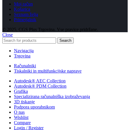
Moj račun
Košarica
Seznam želja
Primerjalnik
© 2025, CGS Plus Trgovina. Vse pravice pridržane.
Close
Search
Navigacija
Trgovina
Računalniki
Tiskalniki in multifunkcijske naprave
Autodesk® AEC Collection
Autodesk® PDM Collection
Grafika
Specializirana računalniška izobraževanja
3D tiskanje
Podpora uporabnikom
O nas
Wishlist
Compare
Login / Register