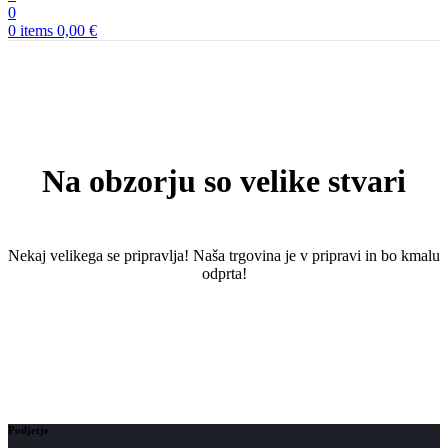
0
0
items
0,00
€
Na obzorju so velike stvari
Nekaj ​​velikega se pripravlja! Naša trgovina je v pripravi in ​​bo kmalu
odprta!
Podjetje