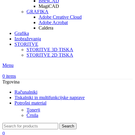
BricsCAD
MagiCAD
GRAFIKA
Adobe Creative Cloud
Adobe Acrobat
Caldera
Grafika
Izobraževanja
STORITVE
STORITVE 3D TISKA
STORITVE 2D TISKA
Menu
0
items
Trgovina
Računalniki
Tiskalniki in multifunkcijske naprave
Potrošni material
Tonerji
Črnila
Search
0