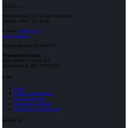
CGS d.o.o.
Brnčičeva ulica 13, SI-1000 Ljubljana
Telefon +386 1 530 11 00
E-naslov
info@cgs.si
www.cgsplus.si
Davčna številka: SI 66667011
Transakcijski račun
SI56 3400 0102 3683 365
Sparkasse d.d., BIC KSPKSI22
O NAS
O nas
Podpora uporabnikom
Servisni zahtevek
Zasebnost in piškotki
Splošni pogoji poslovanja
MOJ RAČUN