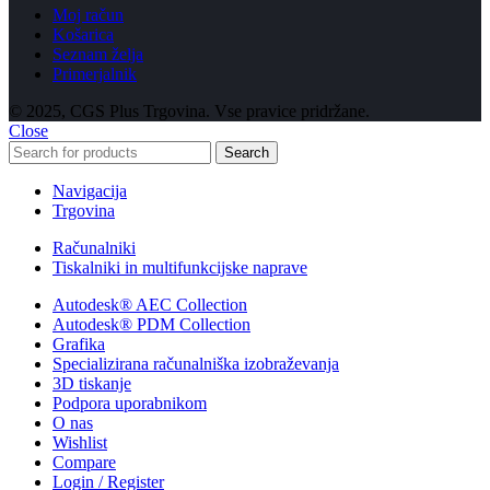
Moj račun
Košarica
Seznam želja
Primerjalnik
© 2025, CGS Plus Trgovina. Vse pravice pridržane.
Close
Search
Navigacija
Trgovina
Računalniki
Tiskalniki in multifunkcijske naprave
Autodesk® AEC Collection
Autodesk® PDM Collection
Grafika
Specializirana računalniška izobraževanja
3D tiskanje
Podpora uporabnikom
O nas
Wishlist
Compare
Login / Register