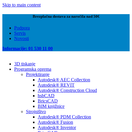
Skip to main content
Brezplačna dostava za naročila nad 50€
Podpora
Servis
Novosti
Informacije: 01 530 11 00
3D tiskanje
Programska oprema
Projektiranje
Autodesk® AEC Collection
Autodesk® REVIT
Autodesk® Construction Cloud
hsbCAD
BricsCAD
BIM knjižnice
Strojništvo
Autodesk® PDM Collection
Autodesk® Fusion
Autodesk® Inventor