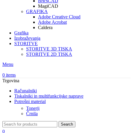
BricsCAD
MagiCAD
GRAFIKA
Adobe Creative Cloud
Adobe Acrobat
Caldera
Grafika
Izobraževanja
STORITVE
STORITVE 3D TISKA
STORITVE 2D TISKA
Menu
0
items
Trgovina
Računalniki
Tiskalniki in multifunkcijske naprave
Potrošni material
Tonerji
Črnila
Search
0