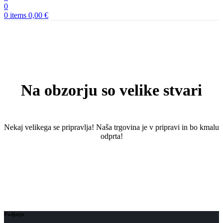
0
0
items
0,00
€
Na obzorju so velike stvari
Nekaj ​​velikega se pripravlja! Naša trgovina je v pripravi in ​​bo kmalu
odprta!
Podjetje