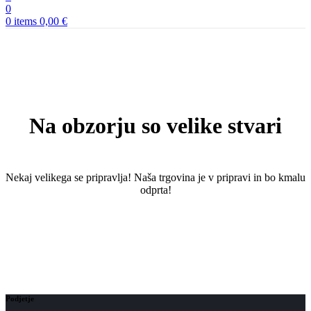
0
0
items
0,00
€
Na obzorju so velike stvari
Nekaj ​​velikega se pripravlja! Naša trgovina je v pripravi in ​​bo kmalu
odprta!
Podjetje