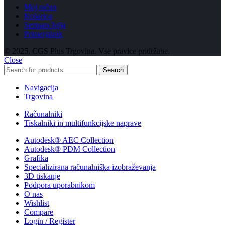
Moj račun
Košarica
Seznam želja
Primerjalnik
© 2025, CGS Plus Trgovina. Vse pravice pridržane.
Close
Search
Navigacija
Trgovina
Računalniki
Tiskalniki in multifunkcijske naprave
Autodesk® AEC Collection
Autodesk® PDM Collection
Grafika
Specializirana računalniška izobraževanja
3D tiskanje
Podpora uporabnikom
O nas
Wishlist
Compare
Login / Register