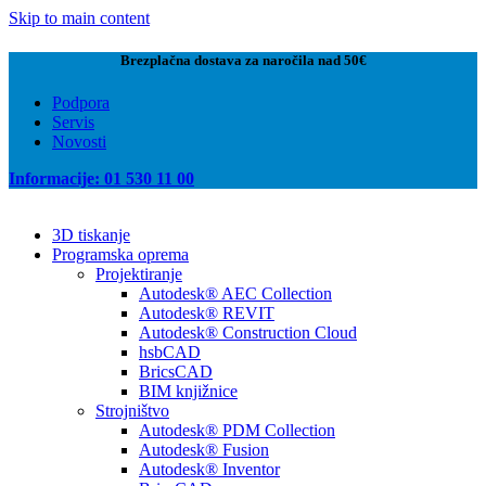
Skip to main content
Brezplačna dostava za naročila nad 50€
Podpora
Servis
Novosti
Informacije: 01 530 11 00
3D tiskanje
Programska oprema
Projektiranje
Autodesk® AEC Collection
Autodesk® REVIT
Autodesk® Construction Cloud
hsbCAD
BricsCAD
BIM knjižnice
Strojništvo
Autodesk® PDM Collection
Autodesk® Fusion
Autodesk® Inventor