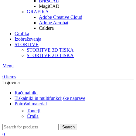
BricsCAD
MagiCAD
GRAFIKA
Adobe Creative Cloud
Adobe Acrobat
Caldera
Grafika
Izobraževanja
STORITVE
STORITVE 3D TISKA
STORITVE 2D TISKA
Menu
0
items
Trgovina
Računalniki
Tiskalniki in multifunkcijske naprave
Potrošni material
Tonerji
Črnila
Search
0