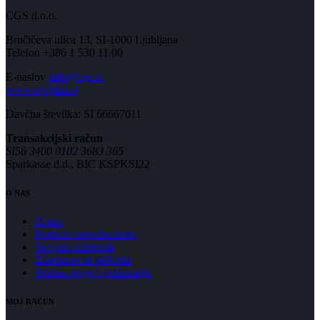
CGS d.o.o.
Brnčičeva ulica 13, SI-1000 Ljubljana
Telefon +386 1 530 11 00
E-naslov
info@cgs.si
www.cgsplus.si
Davčna številka: SI 66667011
Transakcijski račun
SI56 3400 0102 3683 365
Sparkasse d.d., BIC KSPKSI22
O NAS
O nas
Podpora uporabnikom
Servisni zahtevek
Zasebnost in piškotki
Splošni pogoji poslovanja
MOJ RAČUN