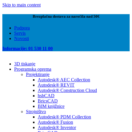
Skip to main content
Brezplačna dostava za naročila nad 50€
Podpora
Servis
Novosti
Informacije: 01 530 11 00
3D tiskanje
Programska oprema
Projektiranje
Autodesk® AEC Collection
Autodesk® REVIT
Autodesk® Construction Cloud
hsbCAD
BricsCAD
BIM knjižnice
Strojništvo
Autodesk® PDM Collection
Autodesk® Fusion
Autodesk® Inventor