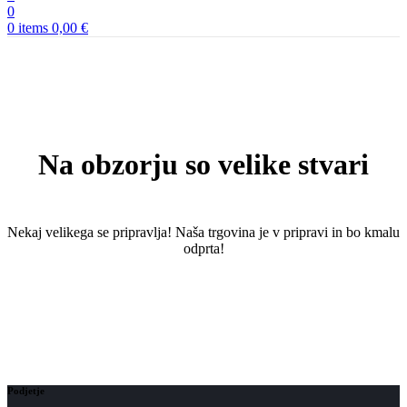
0
0
items
0,00
€
Na obzorju so velike stvari
Nekaj ​​velikega se pripravlja! Naša trgovina je v pripravi in ​​bo kmalu
odprta!
Podjetje