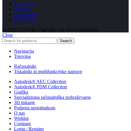
Moj račun
Košarica
Seznam želja
Primerjalnik
© 2025, CGS Plus Trgovina. Vse pravice pridržane.
Close
Search
Navigacija
Trgovina
Računalniki
Tiskalniki in multifunkcijske naprave
Autodesk® AEC Collection
Autodesk® PDM Collection
Grafika
Specializirana računalniška izobraževanja
3D tiskanje
Podpora uporabnikom
O nas
Wishlist
Compare
Login / Register