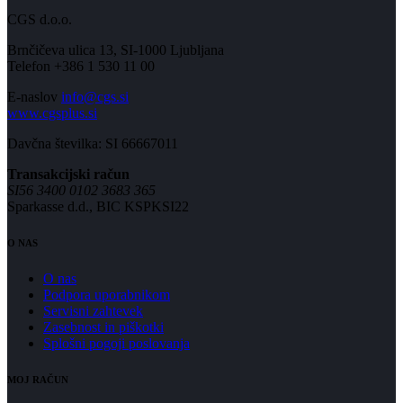
CGS d.o.o.
Brnčičeva ulica 13, SI-1000 Ljubljana
Telefon +386 1 530 11 00
E-naslov
info@cgs.si
www.cgsplus.si
Davčna številka: SI 66667011
Transakcijski račun
SI56 3400 0102 3683 365
Sparkasse d.d., BIC KSPKSI22
O NAS
O nas
Podpora uporabnikom
Servisni zahtevek
Zasebnost in piškotki
Splošni pogoji poslovanja
MOJ RAČUN