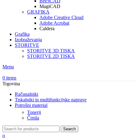
BricsCAD
MagiCAD
GRAFIKA
Adobe Creative Cloud
Adobe Acrobat
Caldera
Grafika
Izobraževanja
STORITVE
STORITVE 3D TISKA
STORITVE 2D TISKA
Menu
0
items
Trgovina
Računalniki
Tiskalniki in multifunkcijske naprave
Potrošni material
Tonerji
Črnila
Search
0