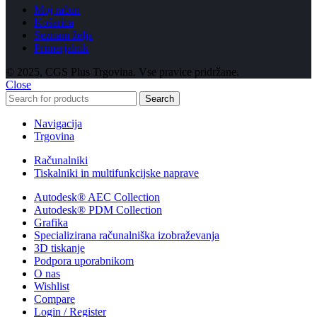
Moj račun
Košarica
Seznam želja
Primerjalnik
© 2025, CGS Plus Trgovina. Vse pravice pridržane.
Close
Search
Navigacija
Trgovina
Računalniki
Tiskalniki in multifunkcijske naprave
Autodesk® AEC Collection
Autodesk® PDM Collection
Grafika
Specializirana računalniška izobraževanja
3D tiskanje
Podpora uporabnikom
O nas
Wishlist
Compare
Login / Register