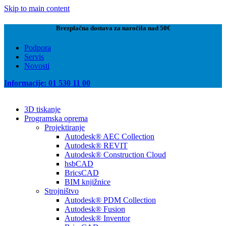
Skip to main content
Brezplačna dostava za naročila nad 50€
Podpora
Servis
Novosti
Informacije: 01 530 11 00
3D tiskanje
Programska oprema
Projektiranje
Autodesk® AEC Collection
Autodesk® REVIT
Autodesk® Construction Cloud
hsbCAD
BricsCAD
BIM knjižnice
Strojništvo
Autodesk® PDM Collection
Autodesk® Fusion
Autodesk® Inventor