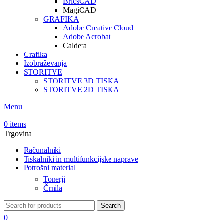
BricsCAD
MagiCAD
GRAFIKA
Adobe Creative Cloud
Adobe Acrobat
Caldera
Grafika
Izobraževanja
STORITVE
STORITVE 3D TISKA
STORITVE 2D TISKA
Menu
0
items
Trgovina
Računalniki
Tiskalniki in multifunkcijske naprave
Potrošni material
Tonerji
Črnila
Search
0