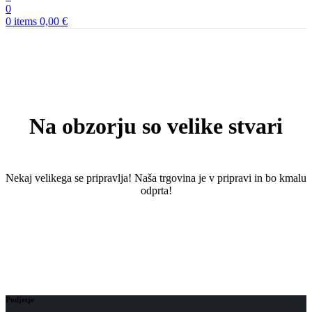
0
0
items
0,00
€
Na obzorju so velike stvari
Nekaj ​​velikega se pripravlja! Naša trgovina je v pripravi in ​​bo kmalu
odprta!
Podjetje