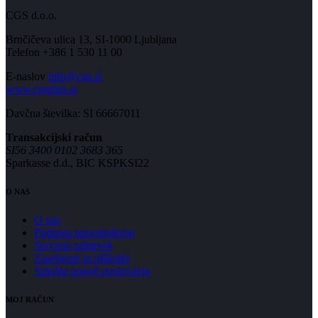
CGS d.o.o.
Brnčičeva ulica 13, SI-1000 Ljubljana
Telefon +386 1 530 11 00
E-naslov
info@cgs.si
www.cgsplus.si
Davčna številka: SI 66667011
Transakcijski račun
SI56 3400 0102 3683 365
Sparkasse d.d., BIC KSPKSI22
O NAS
O nas
Podpora uporabnikom
Servisni zahtevek
Zasebnost in piškotki
Splošni pogoji poslovanja
MOJ RAČUN