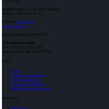
CGS d.o.o.
Brnčičeva ulica 13, SI-1000 Ljubljana
Telefon +386 1 530 11 00
E-naslov
info@cgs.si
www.cgsplus.si
Davčna številka: SI 66667011
Transakcijski račun
SI56 3400 0102 3683 365
Sparkasse d.d., BIC KSPKSI22
O NAS
O nas
Podpora uporabnikom
Servisni zahtevek
Zasebnost in piškotki
Splošni pogoji poslovanja
MOJ RAČUN
Moj račun