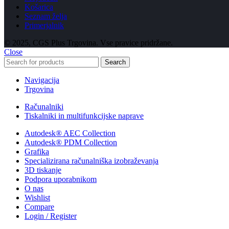
Košarica
Seznam želja
Primerjalnik
© 2025, CGS Plus Trgovina. Vse pravice pridržane.
Close
Search
Navigacija
Trgovina
Računalniki
Tiskalniki in multifunkcijske naprave
Autodesk® AEC Collection
Autodesk® PDM Collection
Grafika
Specializirana računalniška izobraževanja
3D tiskanje
Podpora uporabnikom
O nas
Wishlist
Compare
Login / Register