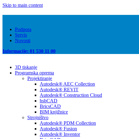
Skip to main content
Podpora
Servis
Novosti
Informacije: 01 530 11 00
3D tiskanje
Programska oprema
Projektiranje
Autodesk® AEC Collection
Autodesk® REVIT
Autodesk® Construction Cloud
hsbCAD
BricsCAD
BIM knjižnice
Strojništvo
Autodesk® PDM Collection
Autodesk® Fusion
Autodesk® Inventor