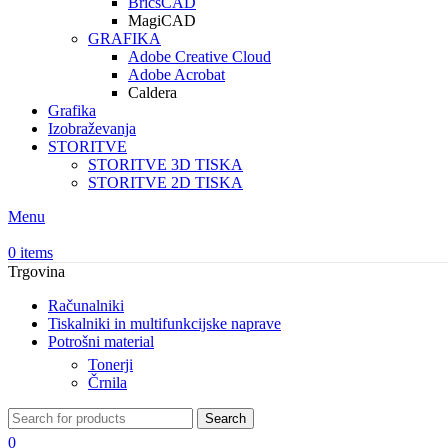
BricsCAD
MagiCAD
GRAFIKA
Adobe Creative Cloud
Adobe Acrobat
Caldera
Grafika
Izobraževanja
STORITVE
STORITVE 3D TISKA
STORITVE 2D TISKA
Menu
0
items
Trgovina
Računalniki
Tiskalniki in multifunkcijske naprave
Potrošni material
Tonerji
Črnila
Search
0