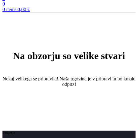
0
0
items
0,00
€
Na obzorju so velike stvari
Nekaj ​​velikega se pripravlja! Naša trgovina je v pripravi in ​​bo kmalu
odprta!
Podjetje