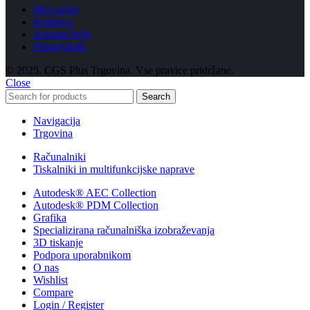
Moj račun
Košarica
Seznam želja
Primerjalnik
© 2025, CGS Plus Trgovina. Vse pravice pridržane.
Close
Search
Navigacija
Trgovina
Računalniki
Tiskalniki in multifunkcijske naprave
Autodesk® AEC Collection
Autodesk® PDM Collection
Grafika
Specializirana računalniška izobraževanja
3D tiskanje
Podpora uporabnikom
O nas
Wishlist
Compare
Login / Register