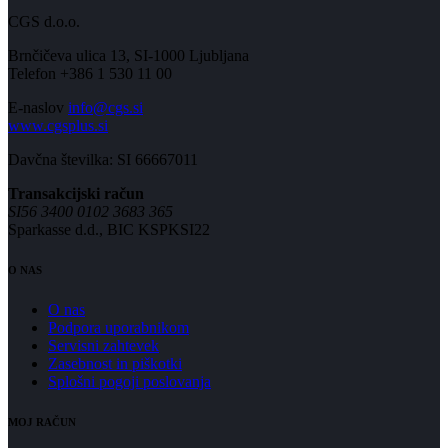
CGS d.o.o.
Brnčičeva ulica 13, SI-1000 Ljubljana
Telefon +386 1 530 11 00
E-naslov
info@cgs.si
www.cgsplus.si
Davčna številka: SI 66667011
Transakcijski račun
SI56 3400 0102 3683 365
Sparkasse d.d., BIC KSPKSI22
O NAS
O nas
Podpora uporabnikom
Servisni zahtevek
Zasebnost in piškotki
Splošni pogoji poslovanja
MOJ RAČUN