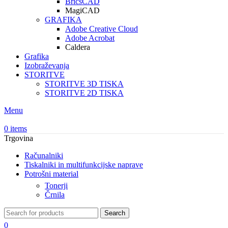
BricsCAD
MagiCAD
GRAFIKA
Adobe Creative Cloud
Adobe Acrobat
Caldera
Grafika
Izobraževanja
STORITVE
STORITVE 3D TISKA
STORITVE 2D TISKA
Menu
0
items
Trgovina
Računalniki
Tiskalniki in multifunkcijske naprave
Potrošni material
Tonerji
Črnila
Search
0