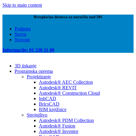
Skip to main content
Brezplačna dostava za naročila nad 50€
Podpora
Servis
Novosti
Informacije: 01 530 11 00
3D tiskanje
Programska oprema
Projektiranje
Autodesk® AEC Collection
Autodesk® REVIT
Autodesk® Construction Cloud
hsbCAD
BricsCAD
BIM knjižnice
Strojništvo
Autodesk® PDM Collection
Autodesk® Fusion
Autodesk® Inventor