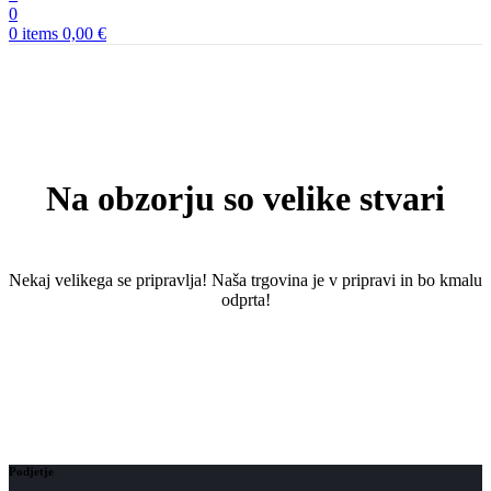
0
0
items
0,00
€
Na obzorju so velike stvari
Nekaj ​​velikega se pripravlja! Naša trgovina je v pripravi in ​​bo kmalu
odprta!
Podjetje