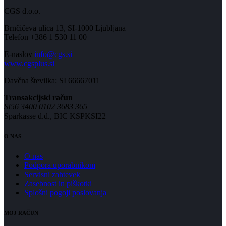
CGS d.o.o.
Brnčičeva ulica 13, SI-1000 Ljubljana
Telefon +386 1 530 11 00
E-naslov
info@cgs.si
www.cgsplus.si
Davčna številka: SI 66667011
Transakcijski račun
SI56 3400 0102 3683 365
Sparkasse d.d., BIC KSPKSI22
O NAS
O nas
Podpora uporabnikom
Servisni zahtevek
Zasebnost in piškotki
Splošni pogoji poslovanja
MOJ RAČUN