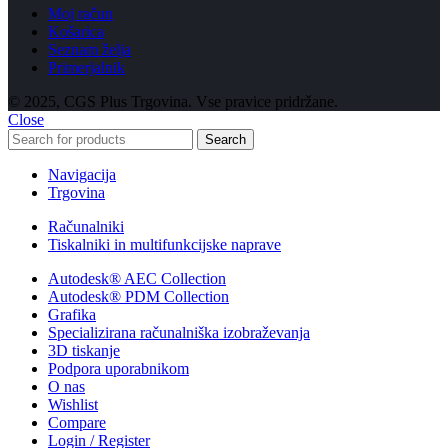
Moj račun
Košarica
Seznam želja
Primerjalnik
© 2025, CGS Plus Trgovina. Vse pravice pridržane.
Close
Search
Navigacija
Trgovina
Računalniki
Tiskalniki in multifunkcijske naprave
Autodesk® AEC Collection
Autodesk® PDM Collection
Grafika
Specializirana računalniška izobraževanja
3D tiskanje
Podpora uporabnikom
O nas
Wishlist
Compare
Login / Register