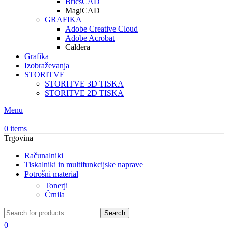
BricsCAD
MagiCAD
GRAFIKA
Adobe Creative Cloud
Adobe Acrobat
Caldera
Grafika
Izobraževanja
STORITVE
STORITVE 3D TISKA
STORITVE 2D TISKA
Menu
0
items
Trgovina
Računalniki
Tiskalniki in multifunkcijske naprave
Potrošni material
Tonerji
Črnila
Search
0