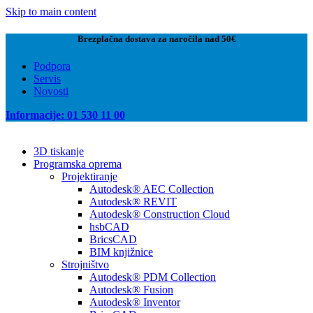
Skip to main content
Brezplačna dostava za naročila nad 50€
Podpora
Servis
Novosti
Informacije: 01 530 11 00
3D tiskanje
Programska oprema
Projektiranje
Autodesk® AEC Collection
Autodesk® REVIT
Autodesk® Construction Cloud
hsbCAD
BricsCAD
BIM knjižnice
Strojništvo
Autodesk® PDM Collection
Autodesk® Fusion
Autodesk® Inventor