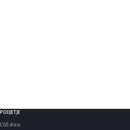
PODJETJE
CGS d.o.o.