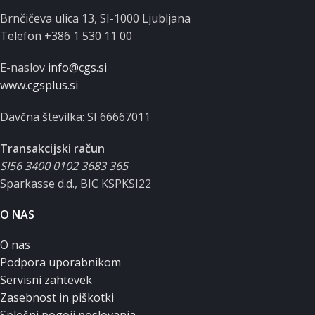
Brnčičeva ulica 13, SI-1000 Ljubljana
Telefon +386 1 530 11 00
E-naslov
info@cgs.si
www.cgsplus.si
Davčna številka: SI 66667011
Transakcijski račun
SI56 3400 0102 3683 365
Sparkasse d.d., BIC KSPKSI22
O NAS
O nas
Podpora uporabnikom
Servisni zahtevek
Zasebnost in piškotki