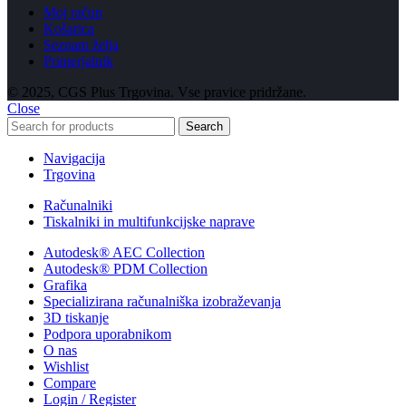
Moj račun
Košarica
Seznam želja
Primerjalnik
© 2025, CGS Plus Trgovina. Vse pravice pridržane.
Close
Search
Navigacija
Trgovina
Računalniki
Tiskalniki in multifunkcijske naprave
Autodesk® AEC Collection
Autodesk® PDM Collection
Grafika
Specializirana računalniška izobraževanja
3D tiskanje
Podpora uporabnikom
O nas
Wishlist
Compare
Login / Register