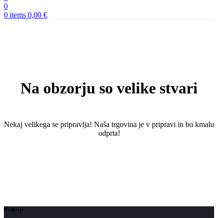
0
0
items
0,00
€
Na obzorju so velike stvari
Nekaj ​​velikega se pripravlja! Naša trgovina je v pripravi in ​​bo kmalu
odprta!
Podjetje