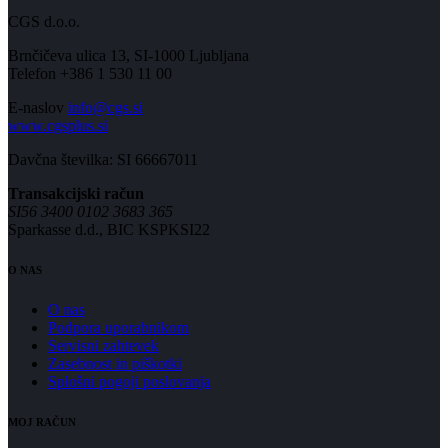
CGS d.o.o.
Brnčičeva ulica 13, SI-1000 Ljubljana
Telefon +386 1 530 11 00
E-naslov
info@cgs.si
www.cgsplus.si
Davčna številka: SI 66667011
Transakcijski račun
SI56 3400 0102 3683 365
Sparkasse d.d., BIC KSPKSI22
O NAS
O nas
Podpora uporabnikom
Servisni zahtevek
Zasebnost in piškotki
Splošni pogoji poslovanja
MOJ RAČUN