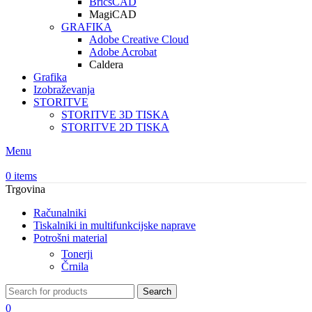
BricsCAD
MagiCAD
GRAFIKA
Adobe Creative Cloud
Adobe Acrobat
Caldera
Grafika
Izobraževanja
STORITVE
STORITVE 3D TISKA
STORITVE 2D TISKA
Menu
0
items
Trgovina
Računalniki
Tiskalniki in multifunkcijske naprave
Potrošni material
Tonerji
Črnila
Search
0