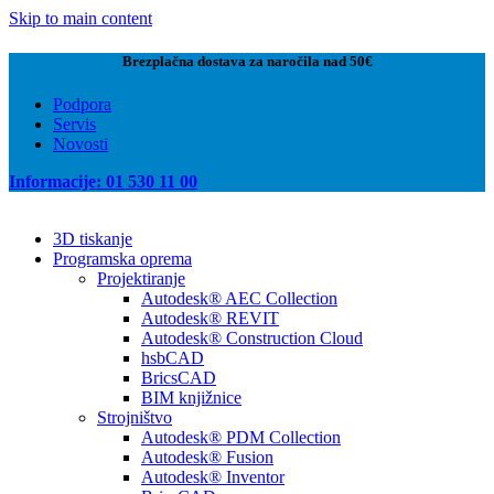
Skip to main content
Brezplačna dostava za naročila nad 50€
Podpora
Servis
Novosti
Informacije: 01 530 11 00
3D tiskanje
Programska oprema
Projektiranje
Autodesk® AEC Collection
Autodesk® REVIT
Autodesk® Construction Cloud
hsbCAD
BricsCAD
BIM knjižnice
Strojništvo
Autodesk® PDM Collection
Autodesk® Fusion
Autodesk® Inventor