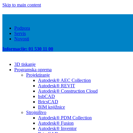
Skip to main content
Podpora
Servis
Novosti
Informacije: 01 530 11 00
3D tiskanje
Programska oprema
Projektiranje
Autodesk® AEC Collection
Autodesk® REVIT
Autodesk® Construction Cloud
hsbCAD
BricsCAD
BIM knjižnice
Strojništvo
Autodesk® PDM Collection
Autodesk® Fusion
Autodesk® Inventor