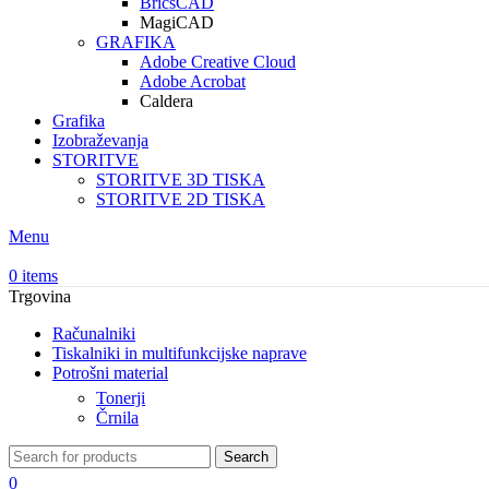
BricsCAD
MagiCAD
GRAFIKA
Adobe Creative Cloud
Adobe Acrobat
Caldera
Grafika
Izobraževanja
STORITVE
STORITVE 3D TISKA
STORITVE 2D TISKA
Menu
0
items
Trgovina
Računalniki
Tiskalniki in multifunkcijske naprave
Potrošni material
Tonerji
Črnila
Search
0