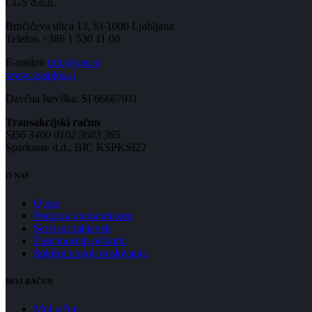
CGS d.o.o.
Brnčičeva ulica 13, SI-1000 Ljubljana
Telefon +386 1 530 11 00
E-naslov
info@cgs.si
www.cgsplus.si
Davčna številka: SI 66667011
Transakcijski račun
SI56 3400 0102 3683 365
Sparkasse d.d., BIC KSPKSI22
O NAS
O nas
Podpora uporabnikom
Servisni zahtevek
Zasebnost in piškotki
Splošni pogoji poslovanja
MOJ RAČUN
Moj račun