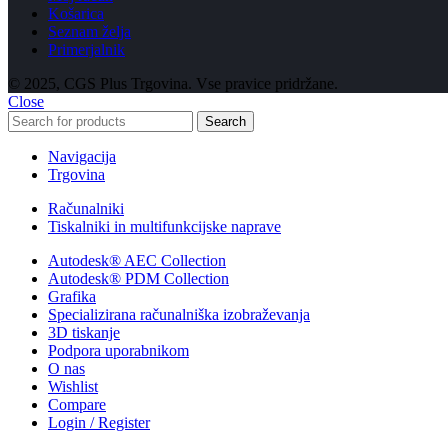
Košarica
Seznam želja
Primerjalnik
© 2025, CGS Plus Trgovina. Vse pravice pridržane.
Close
Search
Navigacija
Trgovina
Računalniki
Tiskalniki in multifunkcijske naprave
Autodesk® AEC Collection
Autodesk® PDM Collection
Grafika
Specializirana računalniška izobraževanja
3D tiskanje
Podpora uporabnikom
O nas
Wishlist
Compare
Login / Register