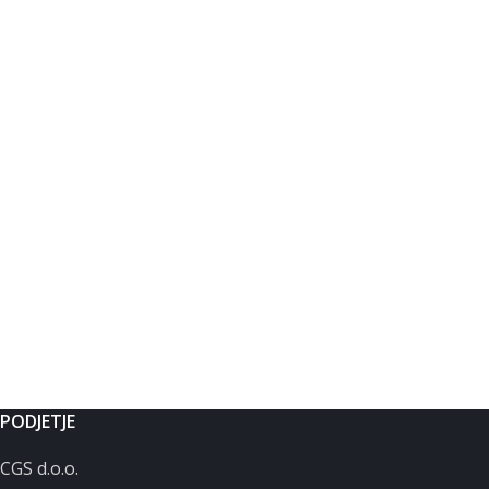
PODJETJE
CGS d.o.o.