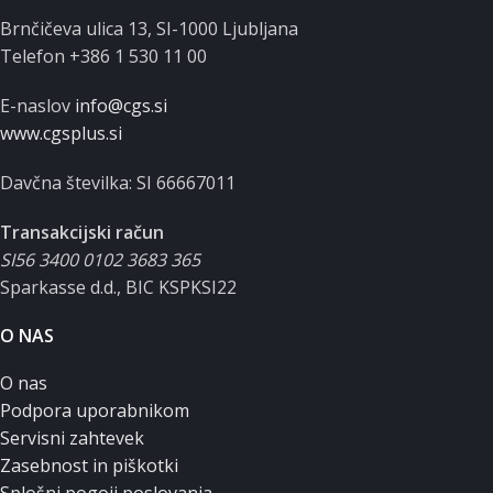
Brnčičeva ulica 13, SI-1000 Ljubljana
Telefon +386 1 530 11 00
E-naslov
info@cgs.si
www.cgsplus.si
Davčna številka: SI 66667011
Transakcijski račun
SI56 3400 0102 3683 365
Sparkasse d.d., BIC KSPKSI22
O NAS
O nas
Podpora uporabnikom
Servisni zahtevek
Zasebnost in piškotki