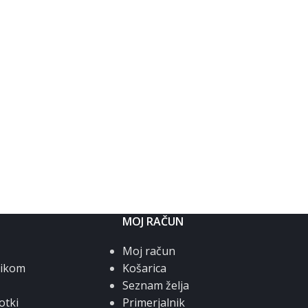
MOJ RAČUN
Moj račun
nikom
Košarica
Seznam želja
otki
Primerjalnik