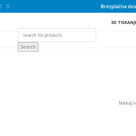
Brezplačna dos
Skip to main content
3D TISKANJ
rgovina
Search
Nekaj ​​