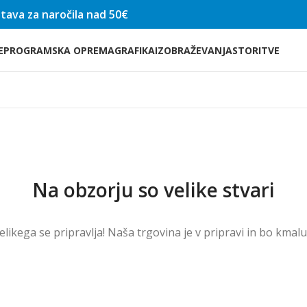
tava za naročila nad 50€
E
PROGRAMSKA OPREMA
GRAFIKA
IZOBRAŽEVANJA
STORITVE
Na obzorju so velike stvari
velikega se pripravlja! Naša trgovina je v pripravi in ​​bo kmal