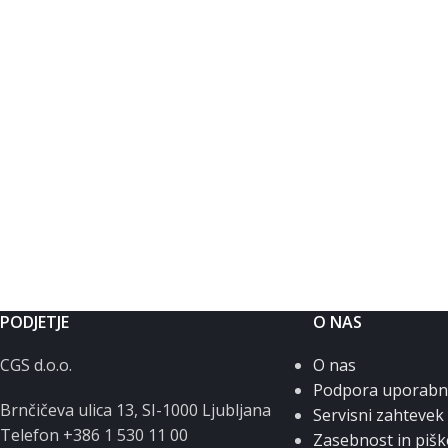
PODJETJE
O NAS
CGS d.o.o.
O nas
Podpora uporab
Brnčičeva ulica 13, SI-1000 Ljubljana
Servisni zahtevek
Telefon +386 1 530 11 00
Zasebnost in pišk