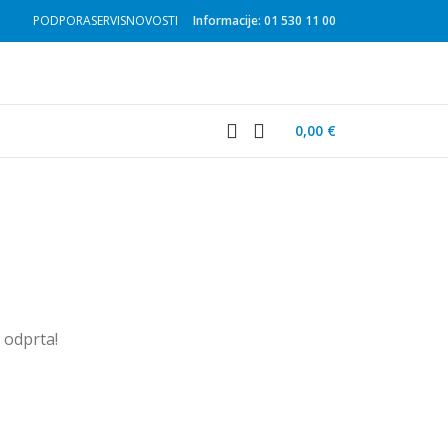
PODPORA
SERVIS
NOVOSTI
Informacije: 01 530 11 00
0,00
€
u odprta!