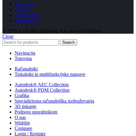
Moj račun
Košarica
Seznam želja
Primerjalnik
© 2025, CGS Plus Trgovina. Vse pravice pridržane.
Close
Search
Navigacija
Trgovina
Računalniki
Tiskalniki in multifunkcijske naprave
Autodesk® AEC Collection
Autodesk® PDM Collection
Grafika
Specializirana računalniška izobraževanja
3D tiskanje
Podpora uporabnikom
O nas
Wishlist
Compare
Login / Register