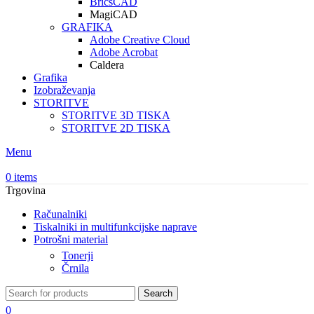
BricsCAD
MagiCAD
GRAFIKA
Adobe Creative Cloud
Adobe Acrobat
Caldera
Grafika
Izobraževanja
STORITVE
STORITVE 3D TISKA
STORITVE 2D TISKA
Menu
0
items
Trgovina
Računalniki
Tiskalniki in multifunkcijske naprave
Potrošni material
Tonerji
Črnila
Search
0