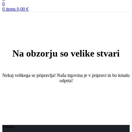
0
0
items
0,00
€
Na obzorju so velike stvari
Nekaj ​​velikega se pripravlja! Naša trgovina je v pripravi in ​​bo kmalu
odprta!
Podjetje