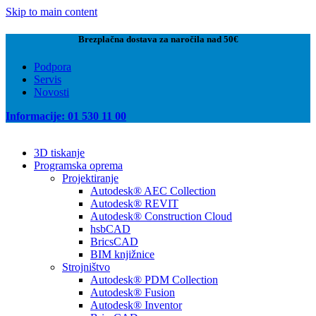
Skip to main content
Brezplačna dostava za naročila nad 50€
Podpora
Servis
Novosti
Informacije: 01 530 11 00
3D tiskanje
Programska oprema
Projektiranje
Autodesk® AEC Collection
Autodesk® REVIT
Autodesk® Construction Cloud
hsbCAD
BricsCAD
BIM knjižnice
Strojništvo
Autodesk® PDM Collection
Autodesk® Fusion
Autodesk® Inventor