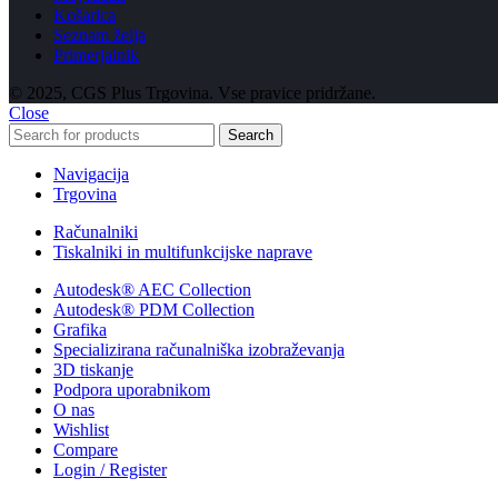
Košarica
Seznam želja
Primerjalnik
© 2025, CGS Plus Trgovina. Vse pravice pridržane.
Close
Search
Navigacija
Trgovina
Računalniki
Tiskalniki in multifunkcijske naprave
Autodesk® AEC Collection
Autodesk® PDM Collection
Grafika
Specializirana računalniška izobraževanja
3D tiskanje
Podpora uporabnikom
O nas
Wishlist
Compare
Login / Register