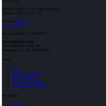
CGS d.o.o.
Brnčičeva ulica 13, SI-1000 Ljubljana
Telefon +386 1 530 11 00
E-naslov
info@cgs.si
www.cgsplus.si
Davčna številka: SI 66667011
Transakcijski račun
SI56 3400 0102 3683 365
Sparkasse d.d., BIC KSPKSI22
O NAS
O nas
Podpora uporabnikom
Servisni zahtevek
Zasebnost in piškotki
Splošni pogoji poslovanja
MOJ RAČUN
Moj račun