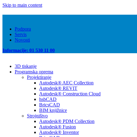
Skip to main content
Podpora
Servis
Novosti
Informacije: 01 530 11 00
3D tiskanje
Programska oprema
Projektiranje
Autodesk® AEC Collection
Autodesk® REVIT
Autodesk® Construction Cloud
hsbCAD
BricsCAD
BIM knjižnice
Strojništvo
Autodesk® PDM Collection
Autodesk® Fusion
Autodesk® Inventor