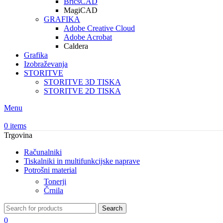
BricsCAD
MagiCAD
GRAFIKA
Adobe Creative Cloud
Adobe Acrobat
Caldera
Grafika
Izobraževanja
STORITVE
STORITVE 3D TISKA
STORITVE 2D TISKA
Menu
0
items
Trgovina
Računalniki
Tiskalniki in multifunkcijske naprave
Potrošni material
Tonerji
Črnila
Search
0