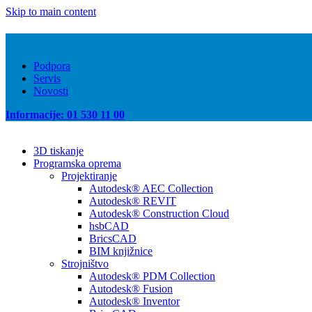
Skip to main content
Podpora
Servis
Novosti
Informacije: 01 530 11 00
3D tiskanje
Programska oprema
Projektiranje
Autodesk® AEC Collection
Autodesk® REVIT
Autodesk® Construction Cloud
hsbCAD
BricsCAD
BIM knjižnice
Strojništvo
Autodesk® PDM Collection
Autodesk® Fusion
Autodesk® Inventor