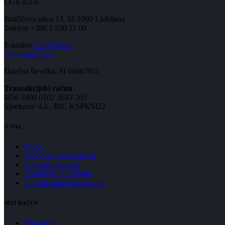
CGS d.o.o.
Brnčičeva ulica 13, SI-1000 Ljubljana
Telefon +386 1 530 11 00
E-naslov
info@cgs.si
www.cgsplus.si
Davčna številka: SI 66667011
Transakcijski račun
SI56 3400 0102 3683 365
Sparkasse d.d., BIC KSPKSI22
O NAS
O nas
Podpora uporabnikom
Servisni zahtevek
Zasebnost in piškotki
Splošni pogoji poslovanja
MOJ RAČUN
Moj račun