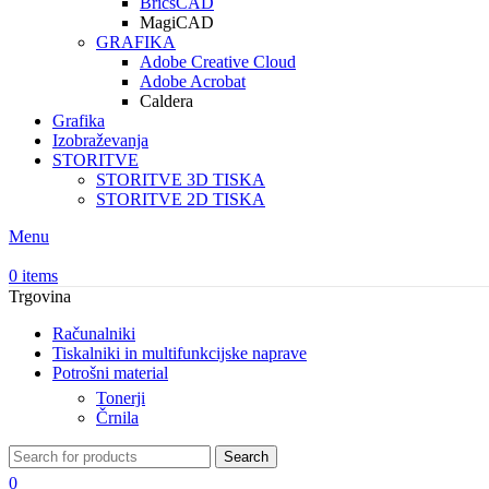
BricsCAD
MagiCAD
GRAFIKA
Adobe Creative Cloud
Adobe Acrobat
Caldera
Grafika
Izobraževanja
STORITVE
STORITVE 3D TISKA
STORITVE 2D TISKA
Menu
0
items
Trgovina
Računalniki
Tiskalniki in multifunkcijske naprave
Potrošni material
Tonerji
Črnila
Search
0