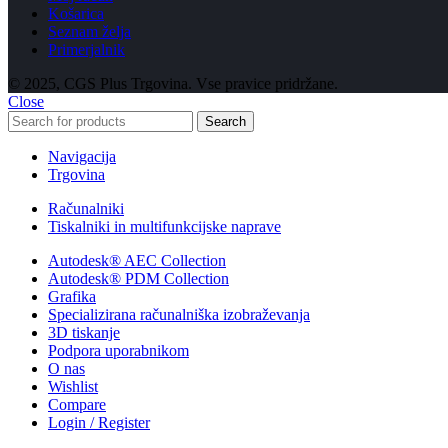
Košarica
Seznam želja
Primerjalnik
© 2025, CGS Plus Trgovina. Vse pravice pridržane.
Close
Search
Navigacija
Trgovina
Računalniki
Tiskalniki in multifunkcijske naprave
Autodesk® AEC Collection
Autodesk® PDM Collection
Grafika
Specializirana računalniška izobraževanja
3D tiskanje
Podpora uporabnikom
O nas
Wishlist
Compare
Login / Register